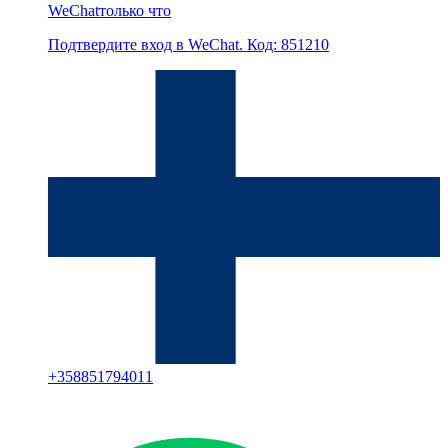
WeChat
только что
Подтвердите вход в WeChat. Код: 851210
+
358851794011