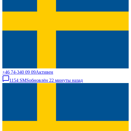
+46 74-340 09 09
Активен
1154
SMS
обновлён
22 минуты назад