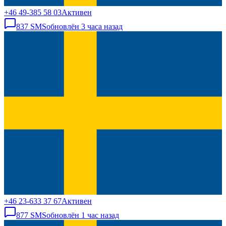
+46 49-385 58 03
Активен
837
SMS
обновлён
3 часа назад
+46 23-633 37 67
Активен
877
SMS
обновлён
1 час назад