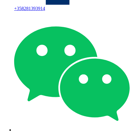
+
358281393914