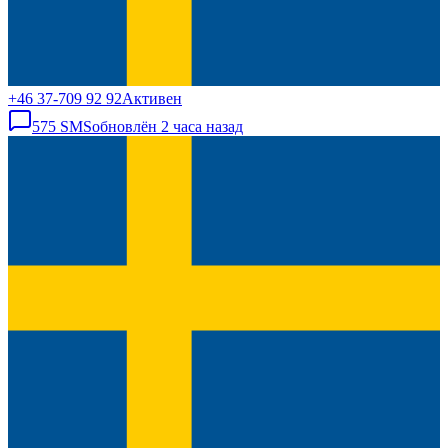
+46 37-709 92 92
Активен
575
SMS
обновлён
2 часа назад