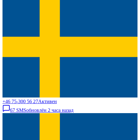
+46 75-300 56 27
Активен
67
SMS
обновлён
2 часа назад