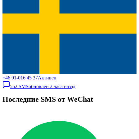
+46 91-016 45 37
Активен
552
SMS
обновлён
2 часа назад
Последние SMS от WeChat