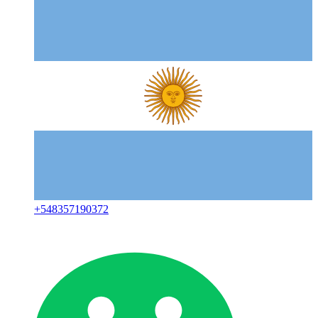
+
548357190372