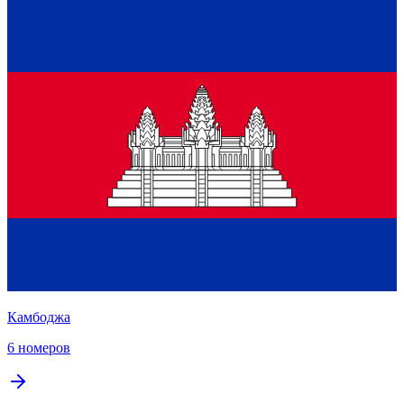
Камбоджа
6 номеров