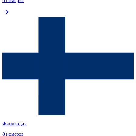
9 номеров
Финляндия
8 номеров