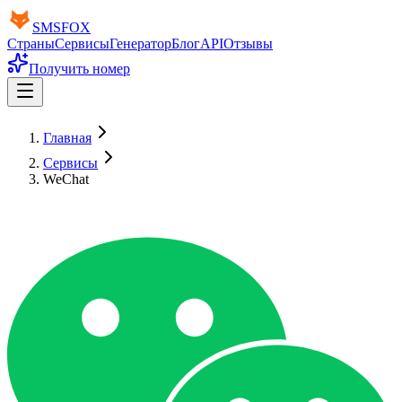
SMS
FOX
Страны
Сервисы
Генератор
Блог
API
Отзывы
Получить номер
Главная
Сервисы
WeChat