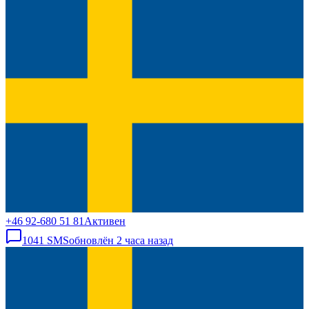
+46 92-680 51 81
Активен
1041
SMS
обновлён
2 часа назад