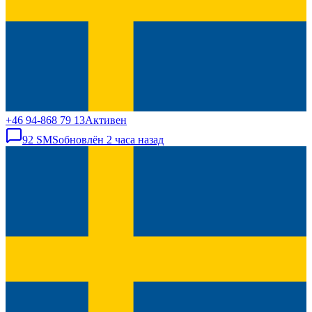
+46 94-868 79 13
Активен
92
SMS
обновлён
2 часа назад