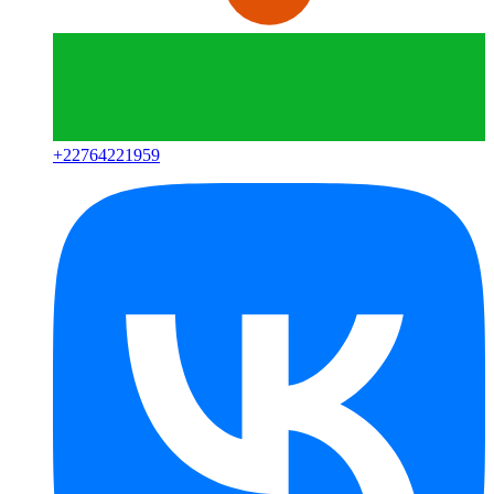
+
22764221959