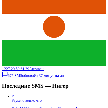
+227 29 59 61 39
Активен
675
SMS
обновлён
37 минут назад
Последние SMS — Нигер
P
Paysend
только что