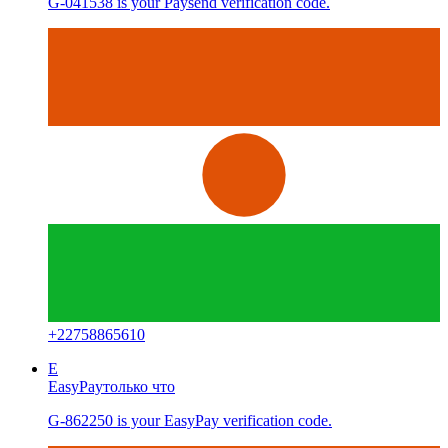
G-041538 is your Paysend verification code.
+
22758865610
E
EasyPay
только что
G-862250 is your EasyPay verification code.