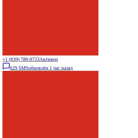
+1 (839) 789-9723
Активен
629
SMS
обновлён
1 час назад