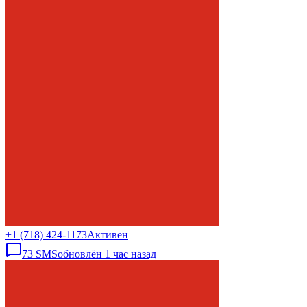
+1 (718) 424-1173
Активен
73
SMS
обновлён
1 час назад