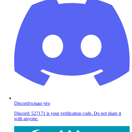
Discord
только что
Discord: 527171 is your verification code. Do not share it
with anyone.