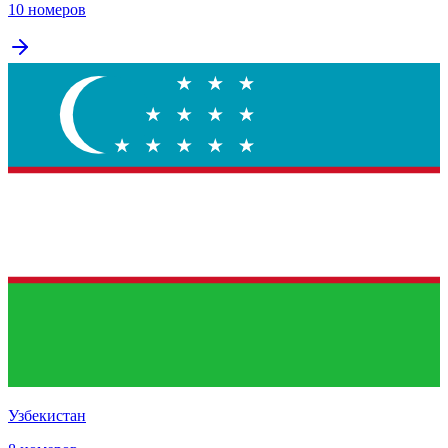
10 номеров
Узбекистан