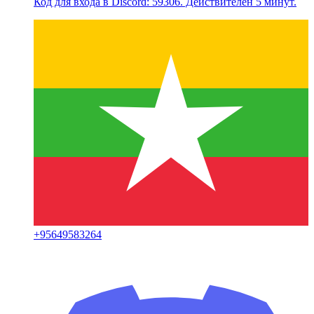
Код для входа в Discord: 59306. Действителен 5 минут.
+
95649583264