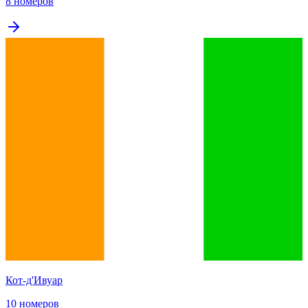
8 номеров
Кот-д'Ивуар
10 номеров