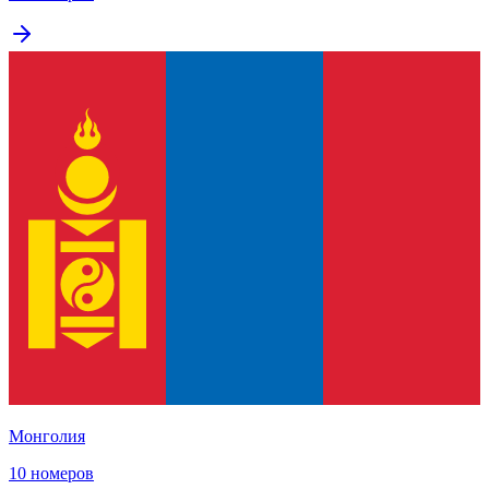
Монголия
10 номеров