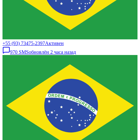
+55 (93) 73475-2397
Активен
970
SMS
обновлён
2 часа назад