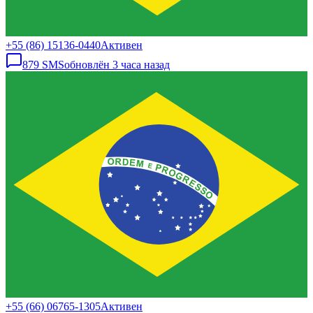
+55 (86) 15136-0440
Активен
879
SMS
обновлён
3 часа назад
+55 (66) 06765-1305
Активен