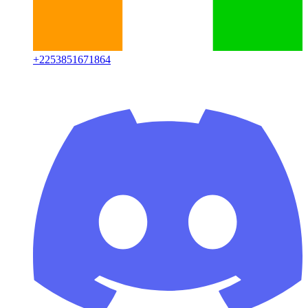
+
2253851671864