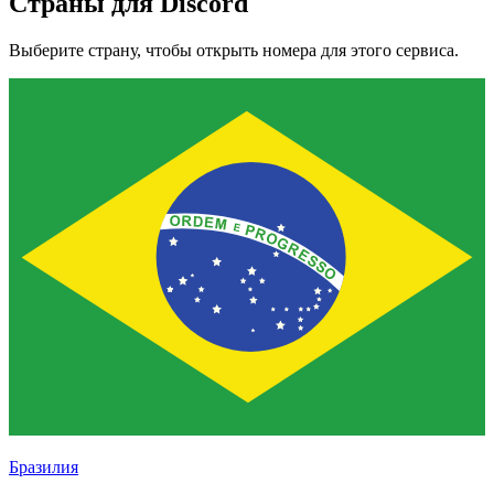
Страны для Discord
Выберите страну, чтобы открыть номера для этого сервиса.
Бразилия