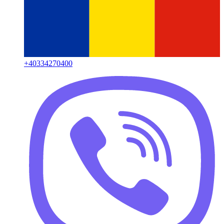
+
40334270400