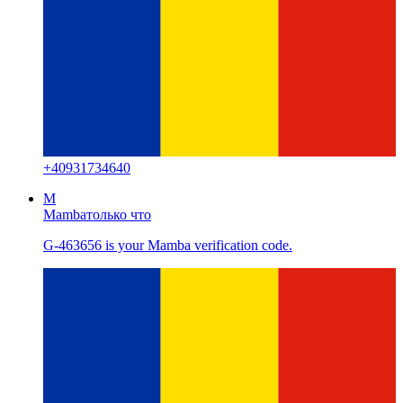
+
40931734640
M
Mamba
только что
G-463656 is your Mamba verification code.