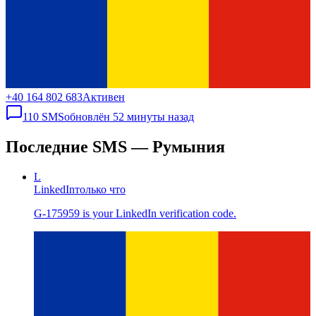
+40 164 802 683
Активен
110
SMS
обновлён
52 минуты назад
Последние SMS — Румыния
L
LinkedIn
только что
G-175959 is your LinkedIn verification code.