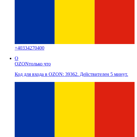
+
40334270400
O
OZON
только что
Код для входа в OZON: 39362. Действителен 5 минут.