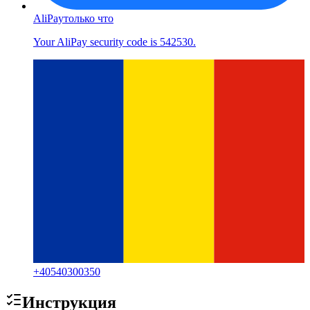
AliPay
только что
Your AliPay security code is 542530.
+
40540300350
Инструкция