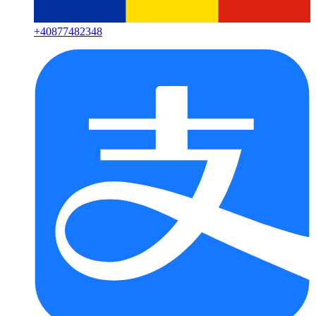
+
40877482348