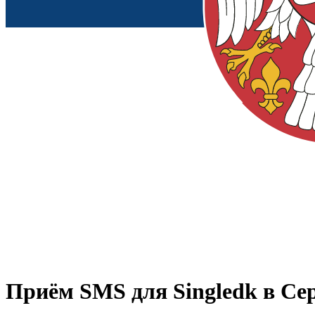
Приём SMS для
Singledk
в Се