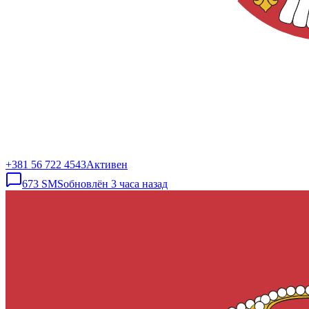
+381 56 722 4543
Активен
673
SMS
обновлён
3 часа назад