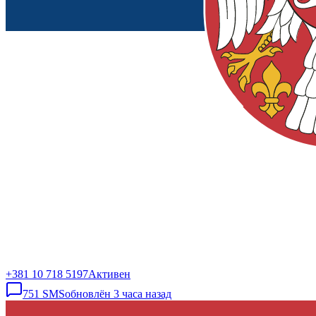
+381 10 718 5197
Активен
751
SMS
обновлён
3 часа назад