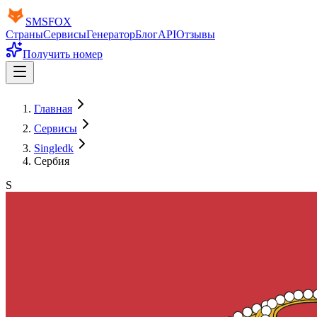
SMS
FOX
Страны
Сервисы
Генератор
Блог
API
Отзывы
Получить номер
Главная
Сервисы
Singledk
Сербия
S