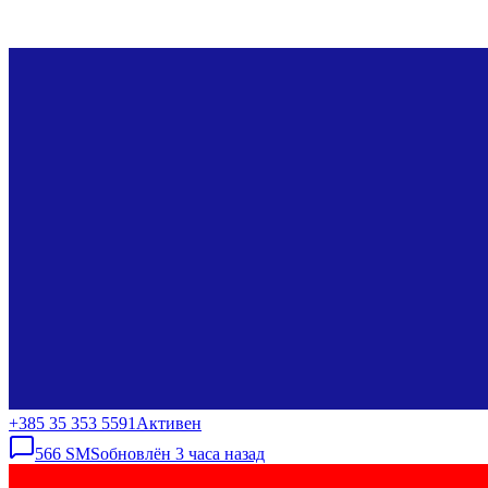
+385 35 353 5591
Активен
566
SMS
обновлён
3 часа назад