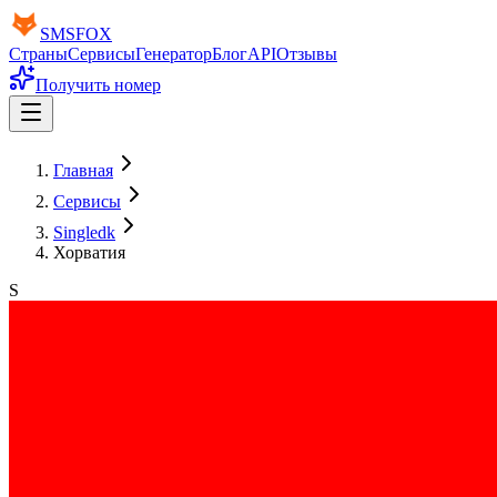
SMS
FOX
Страны
Сервисы
Генератор
Блог
API
Отзывы
Получить номер
Главная
Сервисы
Singledk
Хорватия
S