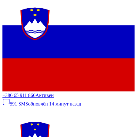
+386 65 911 866
Активен
591
SMS
обновлён
14 минут назад