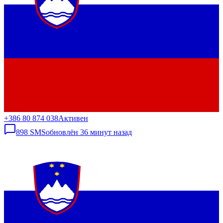
+386 80 874 038
Активен
898
SMS
обновлён
36 минут назад