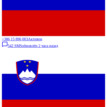
+386 15 896 003
Активен
542
SMS
обновлён
2 часа назад