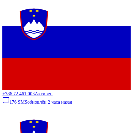
+386 72 461 003
Активен
176
SMS
обновлён
2 часа назад