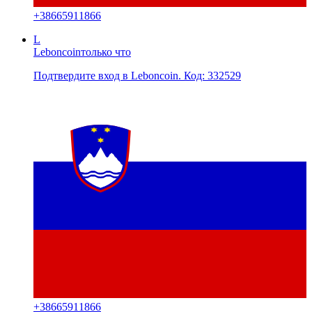
+
38665911866
L
Leboncoin
только что
Подтвердите вход в Leboncoin. Код: 332529
+
38665911866