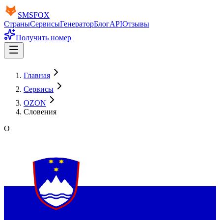
SMS
FOX
Страны
Сервисы
Генератор
Блог
API
Отзывы
Получить номер
Главная
Сервисы
OZON
Словения
O