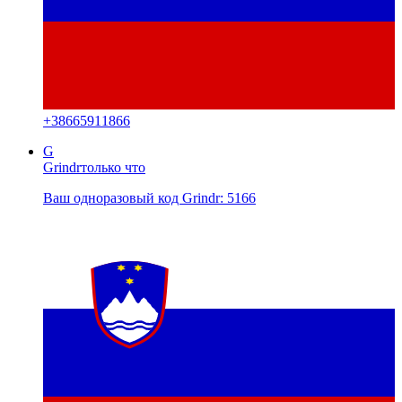
+
38665911866
G
Grindr
только что
Ваш одноразовый код Grindr: 5166