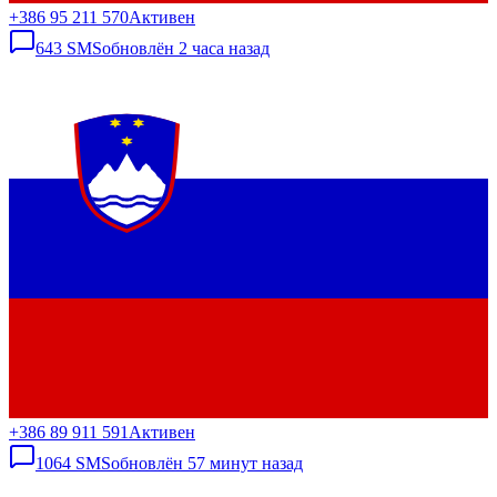
+386 95 211 570
Активен
643
SMS
обновлён
2 часа назад
+386 89 911 591
Активен
1064
SMS
обновлён
57 минут назад