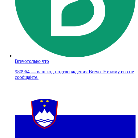
Brevo
только что
980964 — ваш код подтверждения Brevo. Никому его не
сообщайте.