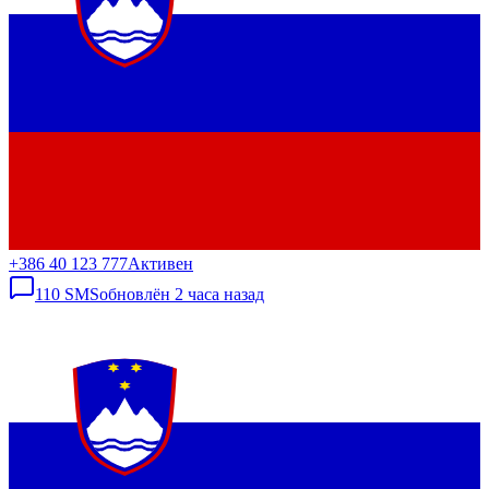
+386 40 123 777
Активен
110
SMS
обновлён
2 часа назад