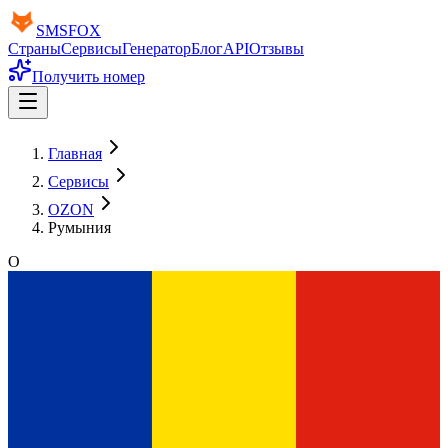
SMS
FOX
Страны
Сервисы
Генератор
Блог
API
Отзывы
Получить номер
Главная
Сервисы
OZON
Румыния
O