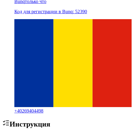
Bunq
только что
Код для регистрации в Bunq: 52390
+
40269404498
Инструкция