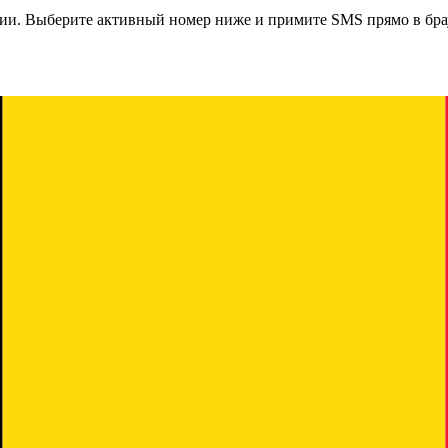
гии
. Выберите активный номер ниже и примите SMS прямо в бра