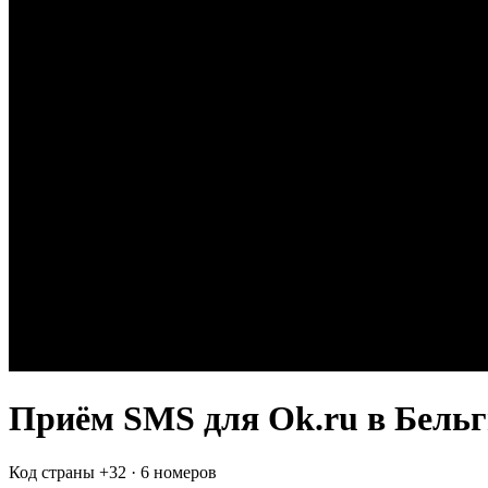
Приём SMS для
Ok.ru
в Бель
Код страны +
32
·
6 номеров