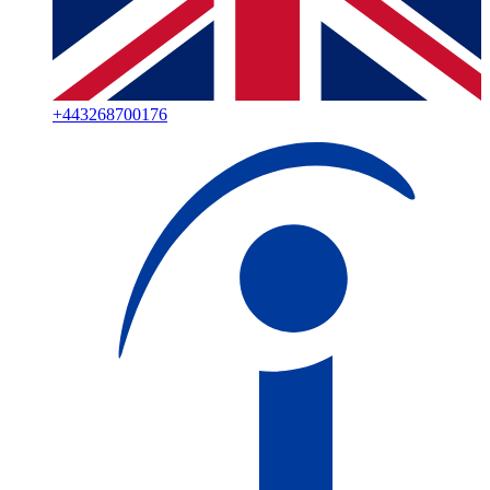
+
443268700176