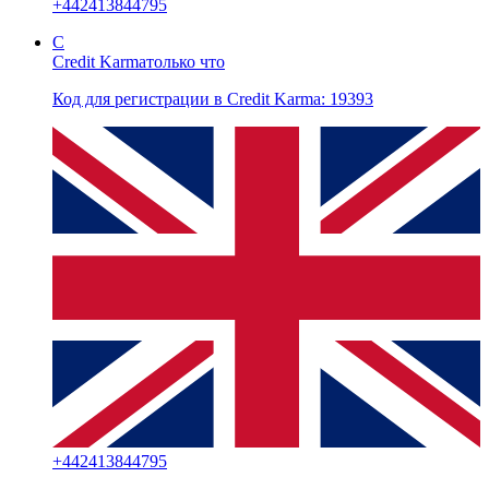
+
442413844795
C
Credit Karma
только что
Код для регистрации в Credit Karma: 19393
+
442413844795