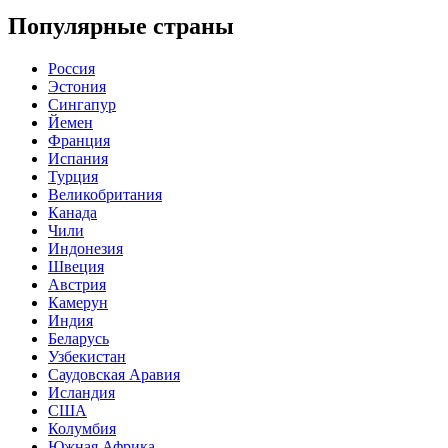
Популярные страны
Россия
Эстония
Сингапур
Йемен
Франция
Испания
Турция
Великобритания
Канада
Чили
Индонезия
Швеция
Австрия
Камерун
Индия
Беларусь
Узбекистан
Саудовская Аравия
Исландия
США
Колумбия
Южная Африка