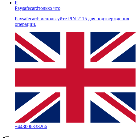
P
Paysafecard
только что
Paysafecard: используйте PIN 2115 для подтверждения
операции.
+
443006338266