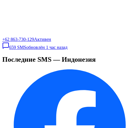
+62 863-730-129
Активен
659
SMS
обновлён
1 час назад
Последние SMS — Индонезия