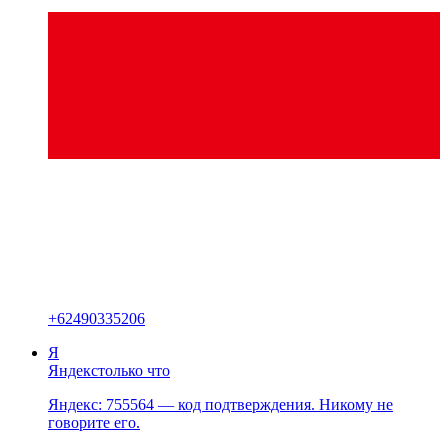
+
62490335206
Я
Яндекс
только что
Яндекс: 755564 — код подтверждения. Никому не
говорите его.