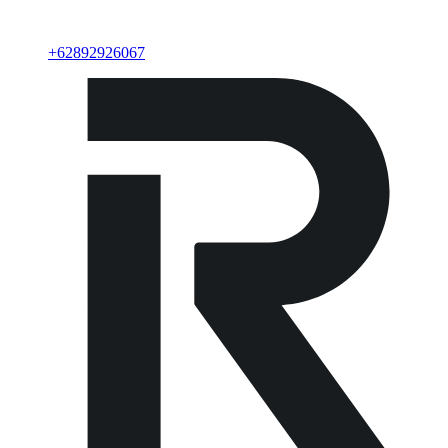
+
62892926067