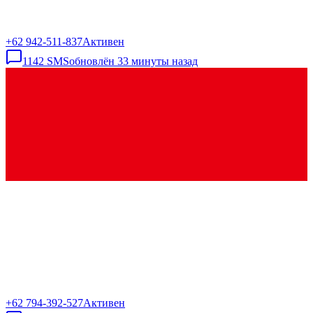
+62 942-511-837
Активен
1142
SMS
обновлён
33 минуты назад
+62 794-392-527
Активен