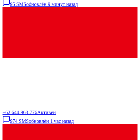
95
SMS
обновлён
9 минут назад
+62 644-963-776
Активен
974
SMS
обновлён
1 час назад