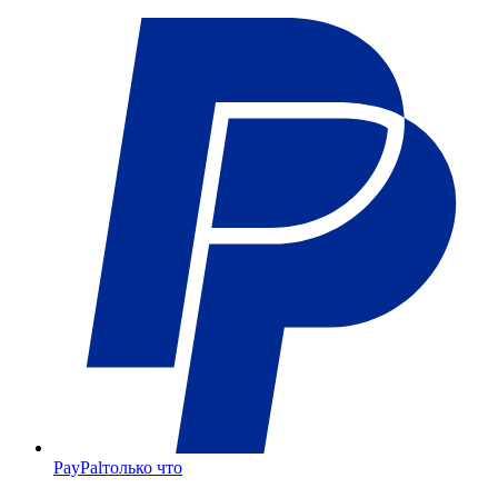
PayPal
только что