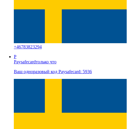
+
46783823294
P
Paysafecard
только что
Ваш одноразовый код Paysafecard: 5936