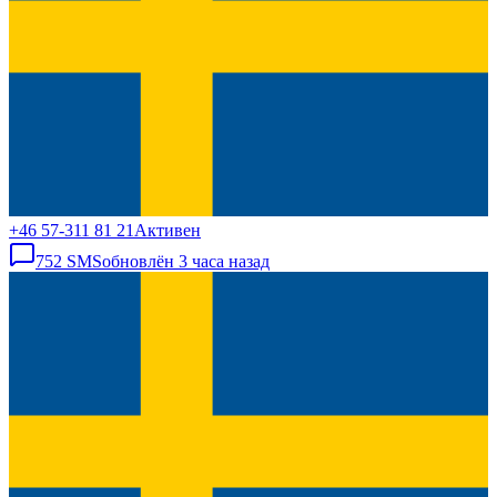
+46 57-311 81 21
Активен
752
SMS
обновлён
3 часа назад