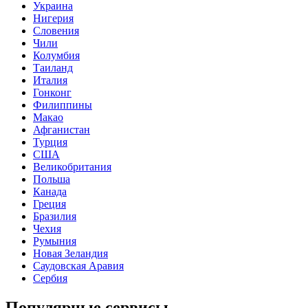
Украина
Нигерия
Словения
Чили
Колумбия
Таиланд
Италия
Гонконг
Филиппины
Макао
Афганистан
Турция
США
Великобритания
Польша
Канада
Греция
Бразилия
Чехия
Румыния
Новая Зеландия
Саудовская Аравия
Сербия
Популярные сервисы