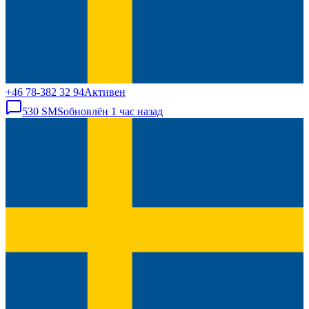
+46 78-382 32 94
Активен
530
SMS
обновлён
1 час назад