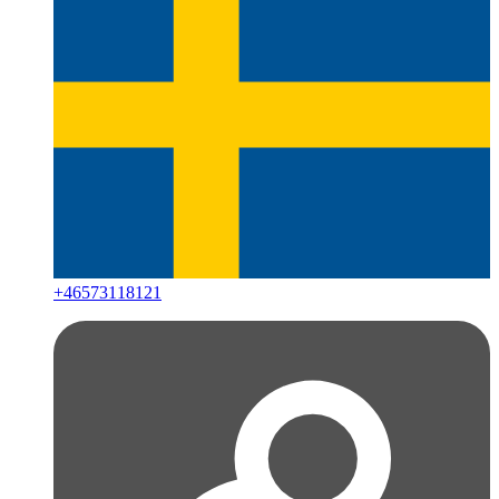
+
46573118121