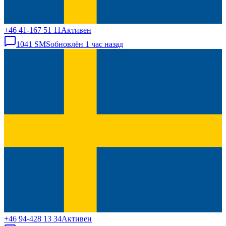
+46 41-167 51 11
Активен
1041
SMS
обновлён
1 час назад
+46 94-428 13 34
Активен