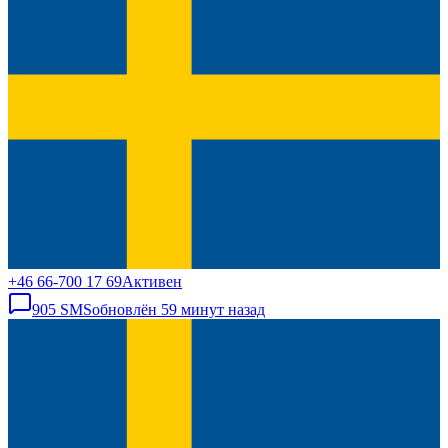
+46 66-700 17 69
Активен
905
SMS
обновлён
59 минут назад