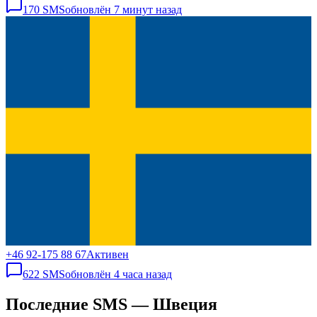
170
SMS
обновлён
7 минут назад
+46 92-175 88 67
Активен
622
SMS
обновлён
4 часа назад
Последние SMS — Швеция