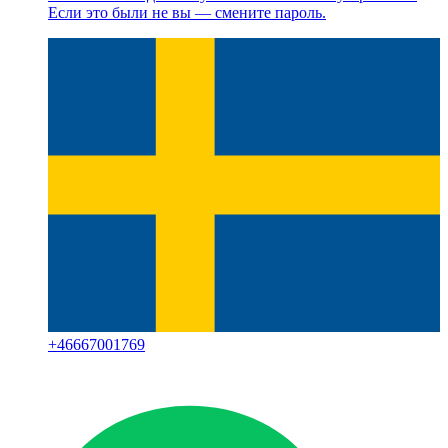
Если это были не вы — смените пароль.
+
46667001769