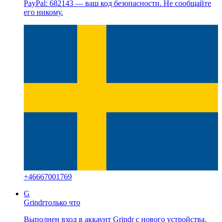
PayPal: 682143 — ваш код безопасности. Не сообщайте
его никому.
+
46667001769
G
Grindr
только что
Выполнен вход в аккаунт Grindr с нового устройства.