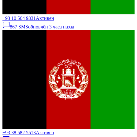
+93 10 564 9331
Активен
867
SMS
обновлён
3 часа назад
+93 38 582 5513
Активен