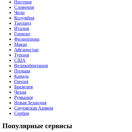
Нигерия
Словения
Чили
Колумбия
Таиланд
Италия
Гонконг
Филиппины
Макао
Афганистан
Турция
США
Великобритания
Польша
Канада
Греция
Бразилия
Чехия
Румыния
Новая Зеландия
Саудовская Аравия
Сербия
Популярные сервисы