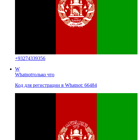
+
93274339356
W
Whatnot
только что
Код для регистрации в Whatnot: 66484