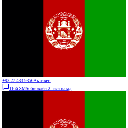
+93 27 433 9356
Активен
1166
SMS
обновлён
2 часа назад