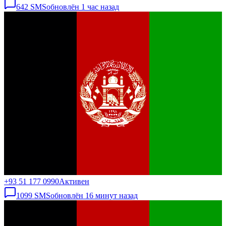
642
SMS
обновлён
1 час назад
+93 51 177 0990
Активен
1099
SMS
обновлён
16 минут назад