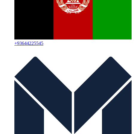
+
93644225545