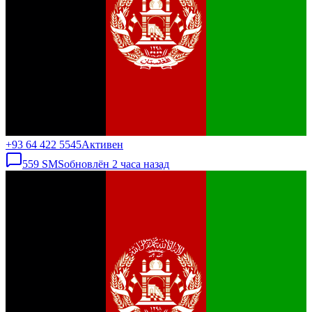
+93 64 422 5545
Активен
559
SMS
обновлён
2 часа назад