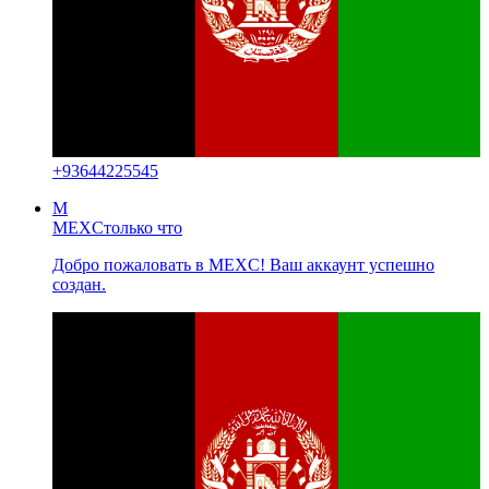
+
93644225545
M
MEXC
только что
Добро пожаловать в MEXC! Ваш аккаунт успешно
создан.