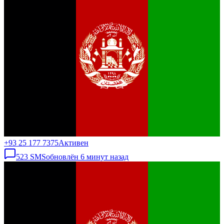
+93 25 177 7375
Активен
523
SMS
обновлён
6 минут назад