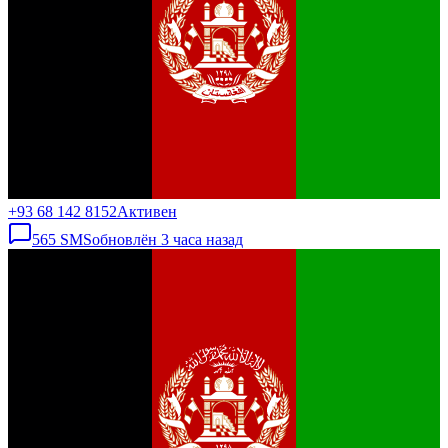
+93 68 142 8152
Активен
565
SMS
обновлён
3 часа назад