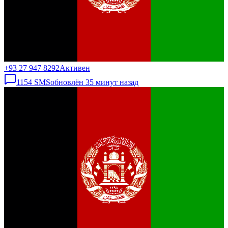
+93 27 947 8292
Активен
1154
SMS
обновлён
35 минут назад