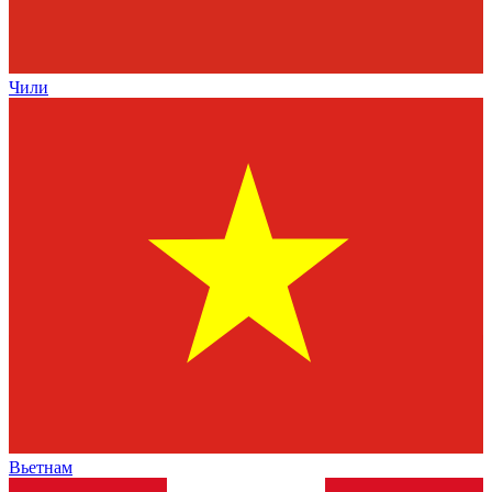
Чили
Вьетнам