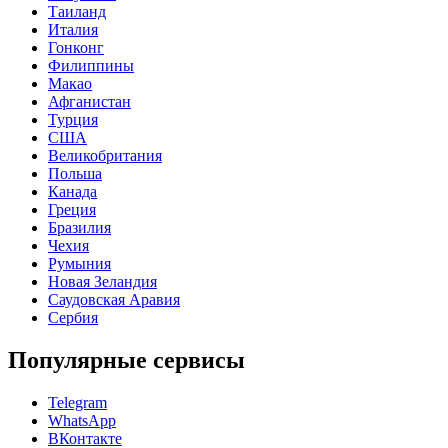
Таиланд
Италия
Гонконг
Филиппины
Макао
Афганистан
Турция
США
Великобритания
Польша
Канада
Греция
Бразилия
Чехия
Румыния
Новая Зеландия
Саудовская Аравия
Сербия
Популярные сервисы
Telegram
WhatsApp
ВКонтакте