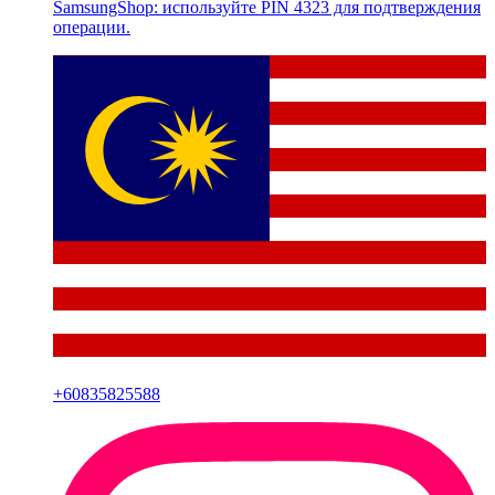
SamsungShop: используйте PIN 4323 для подтверждения
операции.
+
60835825588