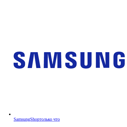
SamsungShop
только что