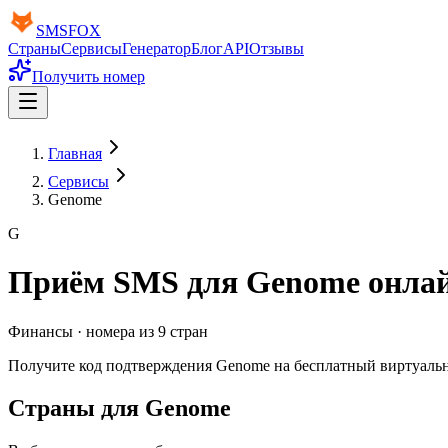
SMS
FOX
Страны
Сервисы
Генератор
Блог
API
Отзывы
Получить номер
Главная
Сервисы
Genome
G
Приём SMS для
Genome
онла
Финансы
· номера из
9
стран
Получите код подтверждения
Genome
на бесплатный виртуальн
Страны для Genome