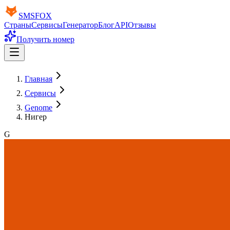
SMS
FOX
Страны
Сервисы
Генератор
Блог
API
Отзывы
Получить номер
Главная
Сервисы
Genome
Нигер
G