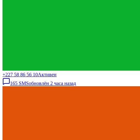
+227 58 86 56 10
Активен
165
SMS
обновлён
2 часа назад