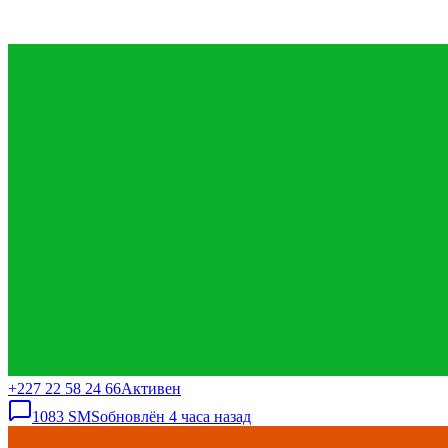
+227 22 58 24 66
Активен
1083
SMS
обновлён
4 часа назад