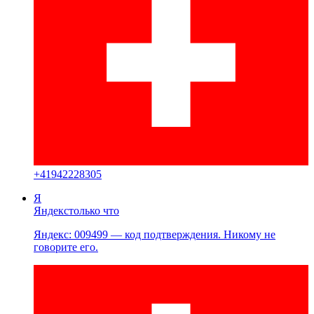
+
41942228305
Я
Яндекс
только что
Яндекс: 009499 — код подтверждения. Никому не
говорите его.