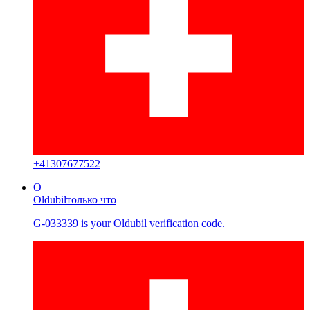
+
41307677522
O
Oldubil
только что
G-033339 is your Oldubil verification code.