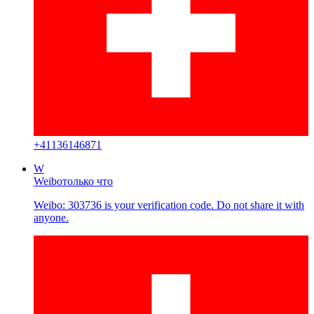
+
41136146871
W
Weibo
только что
Weibo: 303736 is your verification code. Do not share it with
anyone.