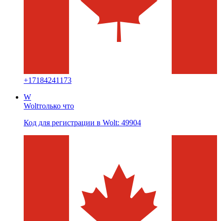
+
17184241173
W
Wolt
только что
Код для регистрации в Wolt: 49904