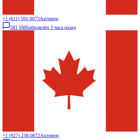
+1 (611) 591-9073
Активен
581
SMS
обновлён
3 часа назад
+1 (927) 238-0872
Активен