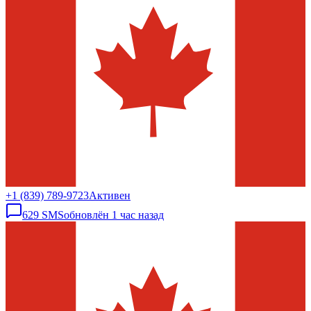
+1 (839) 789-9723
Активен
629
SMS
обновлён
1 час назад