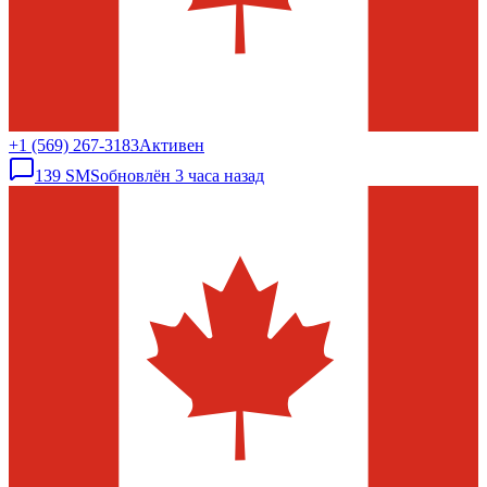
+1 (569) 267-3183
Активен
139
SMS
обновлён
3 часа назад