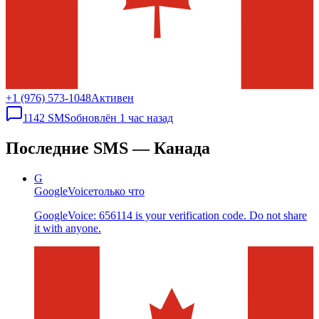
+1 (976) 573-1048
Активен
1142
SMS
обновлён
1 час назад
Последние SMS — Канада
G
GoogleVoice
только что
GoogleVoice: 656114 is your verification code. Do not share
it with anyone.