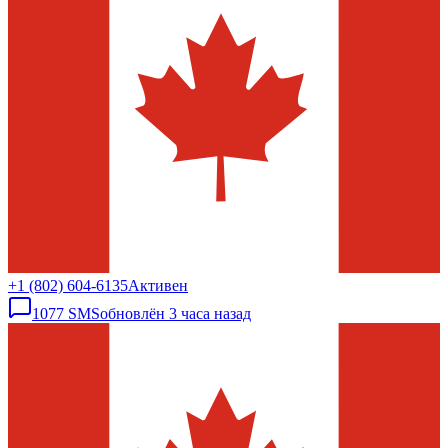
+1 (802) 604-6135
Активен
1077
SMS
обновлён
3 часа назад