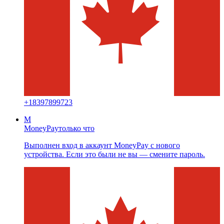
+
18397899723
M
MoneyPay
только что
Выполнен вход в аккаунт MoneyPay с нового
устройства. Если это были не вы — смените пароль.