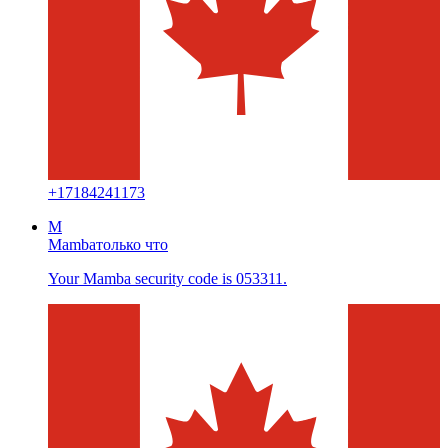
+
17184241173
M
Mamba
только что
Your Mamba security code is 053311.