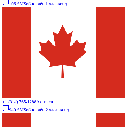
106
SMS
обновлён
1 час назад
+1 (814) 765-1288
Активен
949
SMS
обновлён
2 часа назад