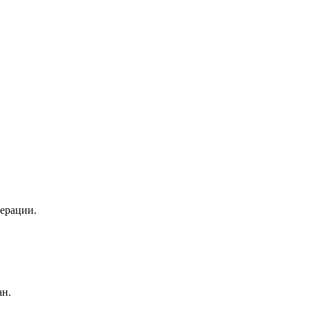
ерации.
ан.