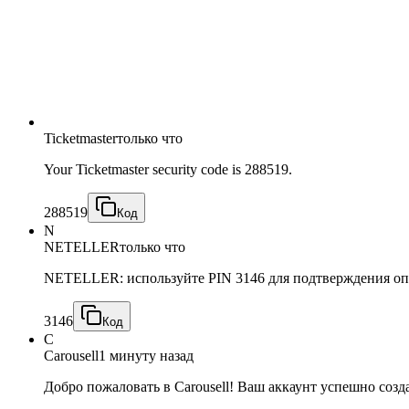
Ticketmaster
только что
Your Ticketmaster security code is 288519.
288519
Код
N
NETELLER
только что
NETELLER: используйте PIN 3146 для подтверждения оп
3146
Код
C
Carousell
1 минуту назад
Добро пожаловать в Carousell! Ваш аккаунт успешно созд