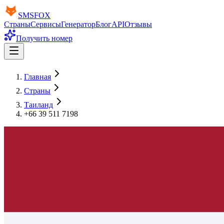
SMS
FOX
Страны
Сервисы
Генератор
Блог
API
Отзывы
Получить номер
Главная
Страны
Таиланд
+66 39 511 7198