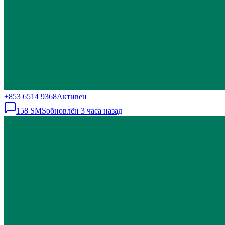
+853 6514 9368
Активен
158
SMS
обновлён
3 часа назад