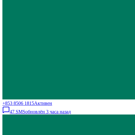
+853 8506 1815
Активен
47
SMS
обновлён
3 часа назад