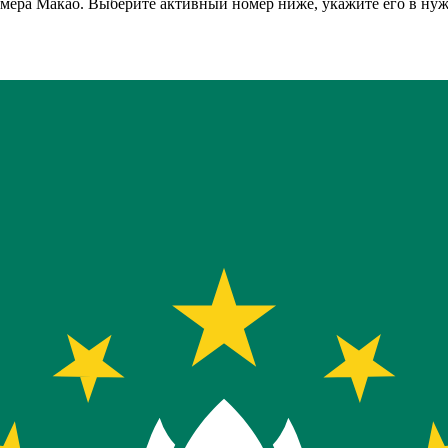
омера
Макао
. Выберите активный номер ниже, укажите его в нуж