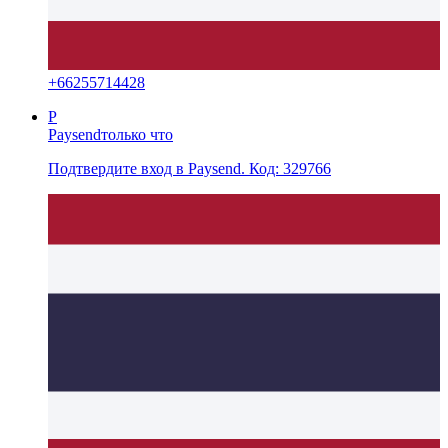
+
66255714428
P
Paysend
только что
Подтвердите вход в Paysend. Код: 329766