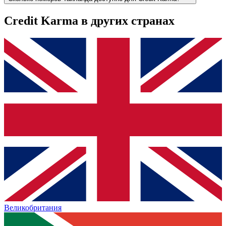
Credit Karma
в других странах
Великобритания