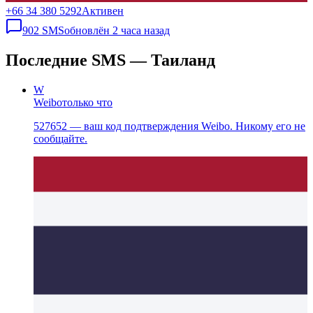
+66 34 380 5292
Активен
902
SMS
обновлён
2 часа назад
Последние SMS — Таиланд
W
Weibo
только что
527652 — ваш код подтверждения Weibo. Никому его не
сообщайте.