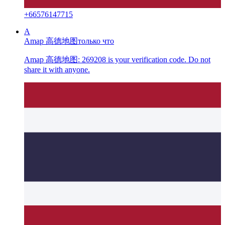
+
66576147715
A
Amap 高德地图
только что
Amap 高德地图: 269208 is your verification code. Do not
share it with anyone.