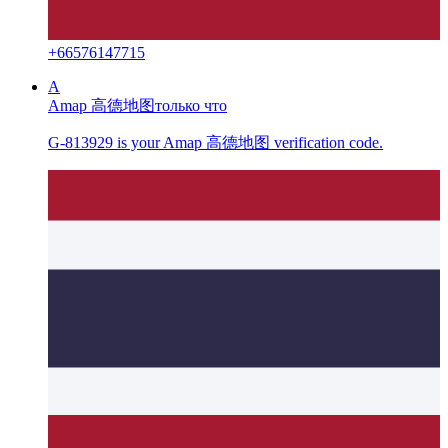
+
66576147715
A
Amap 高德地图
только что
G-813929 is your Amap 高德地图 verification code.