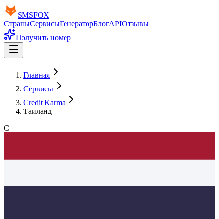
SMS
FOX
Страны
Сервисы
Генератор
Блог
API
Отзывы
Получить номер
Главная
Сервисы
Credit Karma
Таиланд
C