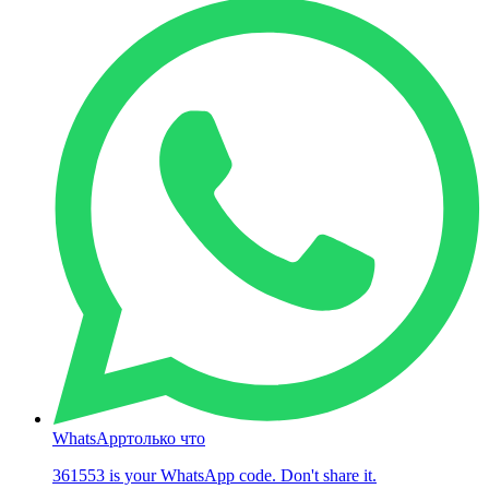
WhatsApp
только что
361553 is your WhatsApp code. Don't share it.