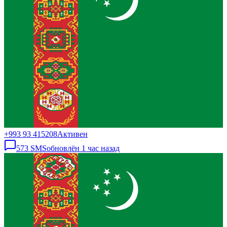
+993 93 415208
Активен
573
SMS
обновлён
1 час назад