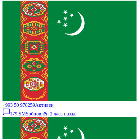
+993 50 978259
Активен
179
SMS
обновлён
2 часа назад