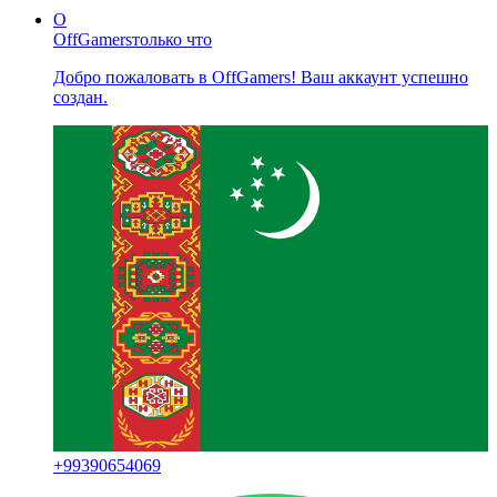
O
OffGamers
только что
Добро пожаловать в OffGamers! Ваш аккаунт успешно
создан.
+
99390654069