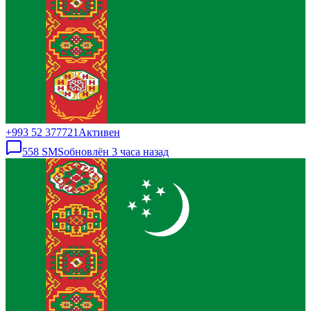
+993 52 377721
Активен
558
SMS
обновлён
3 часа назад