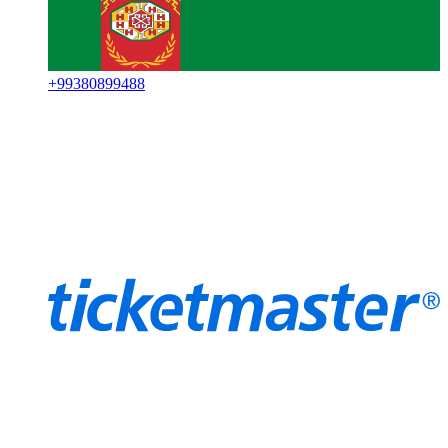
+
99380899488