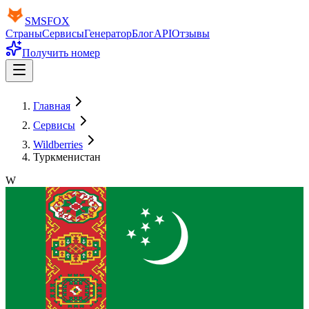
SMS
FOX
Страны
Сервисы
Генератор
Блог
API
Отзывы
Получить номер
Главная
Сервисы
Wildberries
Туркменистан
W