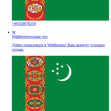
+
99350978259
W
Wildberries
только что
Добро пожаловать в Wildberries! Ваш аккаунт успешно
создан.