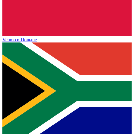
Venmo
в Польше