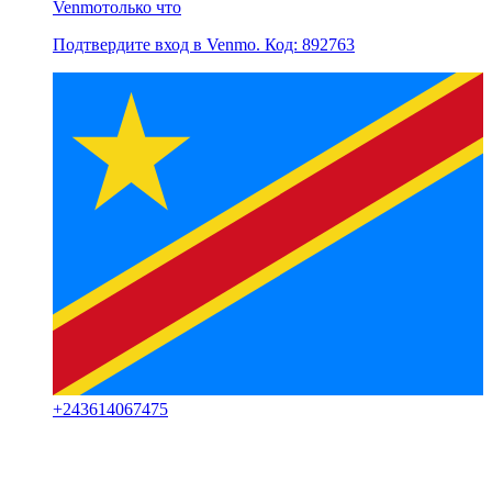
Venmo
только что
Подтвердите вход в Venmo. Код: 892763
+
243614067475