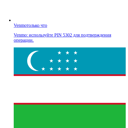
Venmo
только что
Venmo: используйте PIN 5302 для подтверждения
операции.