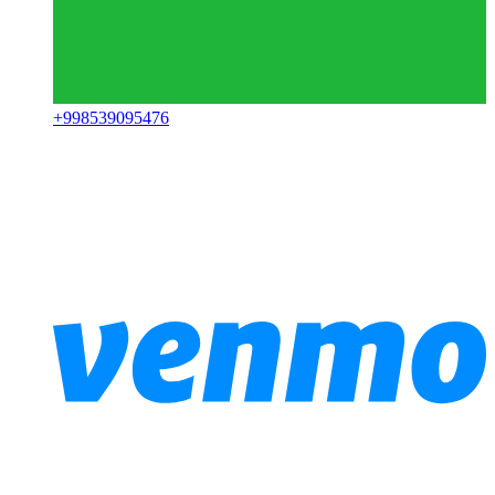
+
998539095476