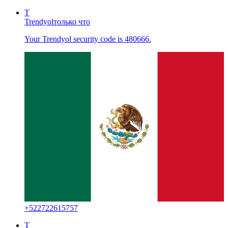
T
Trendyol
только что
Your Trendyol security code is 480666.
+
522722615757
T