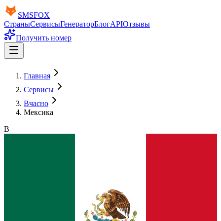
SMS
FOX
Страны
Сервисы
Генератор
Блог
API
Отзывы
Получить номер
Главная
Сервисы
Вчасно
Мексика
В