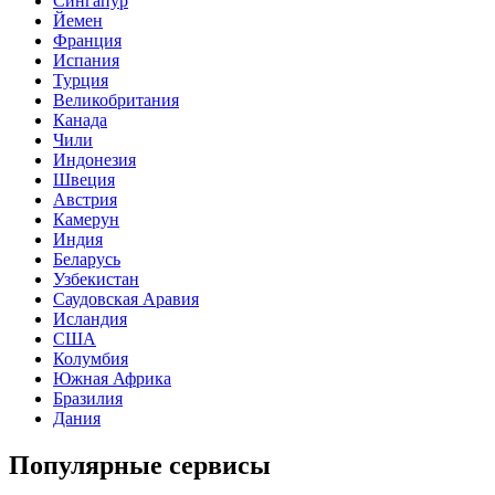
Сингапур
Йемен
Франция
Испания
Турция
Великобритания
Канада
Чили
Индонезия
Швеция
Австрия
Камерун
Индия
Беларусь
Узбекистан
Саудовская Аравия
Исландия
США
Колумбия
Южная Африка
Бразилия
Дания
Популярные сервисы