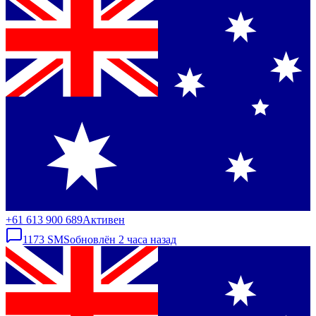
+61 613 900 689
Активен
1173
SMS
обновлён
2 часа назад