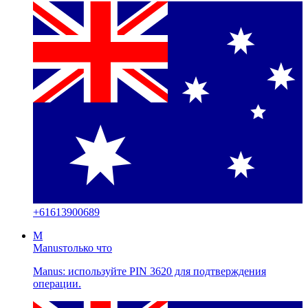
+
61613900689
M
Manus
только что
Manus: используйте PIN 3620 для подтверждения
операции.