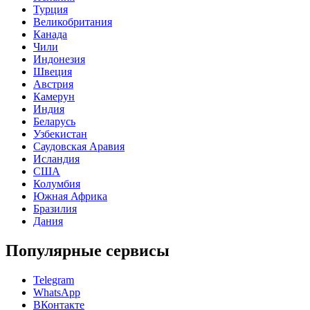
Турция
Великобритания
Канада
Чили
Индонезия
Швеция
Австрия
Камерун
Индия
Беларусь
Узбекистан
Саудовская Аравия
Исландия
США
Колумбия
Южная Африка
Бразилия
Дания
Популярные сервисы
Telegram
WhatsApp
ВКонтакте