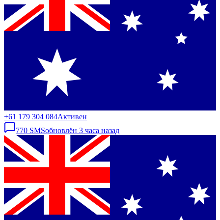
+61 179 304 084
Активен
770
SMS
обновлён
3 часа назад