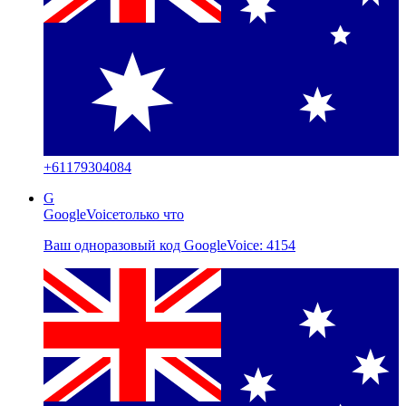
+
61179304084
G
GoogleVoice
только что
Ваш одноразовый код GoogleVoice: 4154