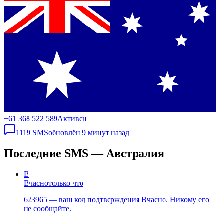
+61 368 522 589
Активен
1119
SMS
обновлён
9 минут назад
Последние SMS — Австралия
В
Вчасно
только что
623965 — ваш код подтверждения Вчасно. Никому его
не сообщайте.