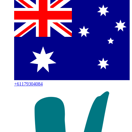
+
61179304084