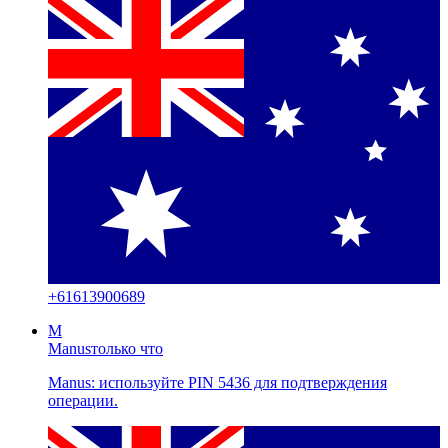
+
61613900689
M
Manus
только что
Manus: используйте PIN 5436 для подтверждения
операции.