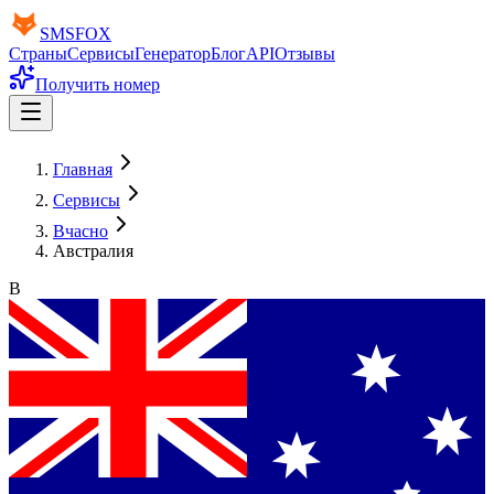
SMS
FOX
Страны
Сервисы
Генератор
Блог
API
Отзывы
Получить номер
Главная
Сервисы
Вчасно
Австралия
В