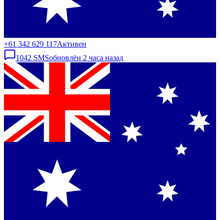
+61 342 629 117
Активен
1042
SMS
обновлён
2 часа назад