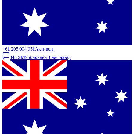
+61 205 004 951
Активен
848
SMS
обновлён
1 час назад