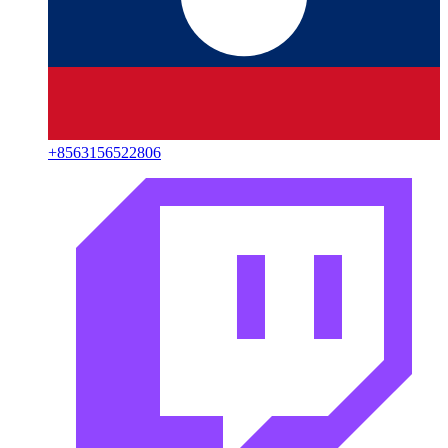
+
8563156522806