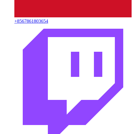
+
8567861803654