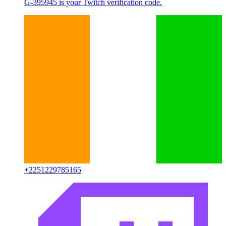
G-395945 is your Twitch verification code.
+
2251229785165