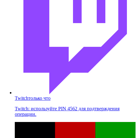
Twitch
только что
Twitch: используйте PIN 4562 для подтверждения
операции.