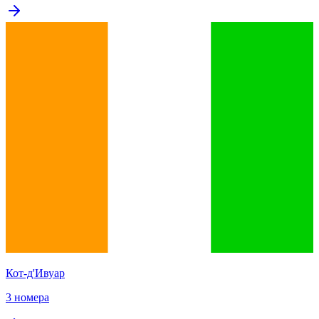
Кот-д'Ивуар
3 номера