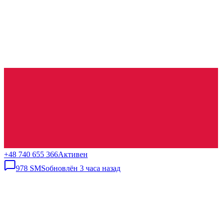
+48 740 655 366
Активен
978
SMS
обновлён
3 часа назад