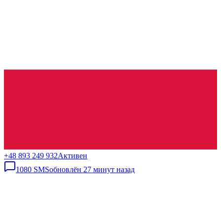
+48 893 249 932
Активен
1080
SMS
обновлён
27 минут назад