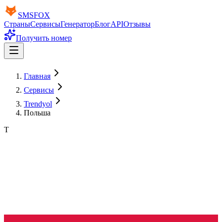
SMS
FOX
Страны
Сервисы
Генератор
Блог
API
Отзывы
Получить номер
Главная
Сервисы
Trendyol
Польша
T