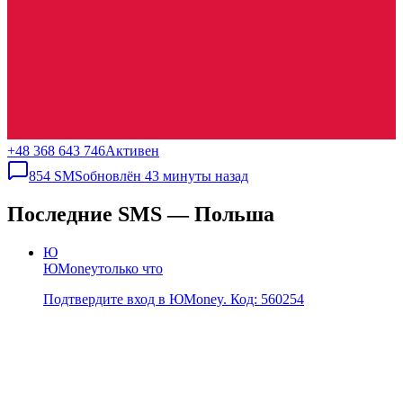
+48 368 643 746
Активен
854
SMS
обновлён
43 минуты назад
Последние SMS — Польша
Ю
ЮMoney
только что
Подтвердите вход в ЮMoney. Код: 560254