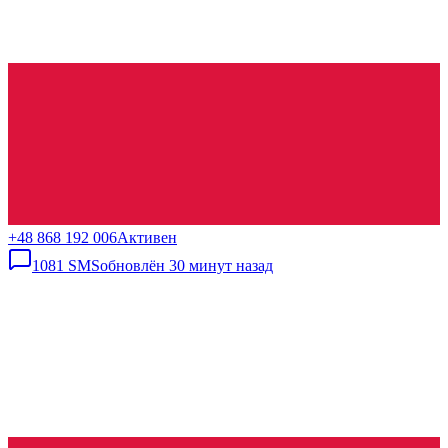
+48 868 192 006
Активен
1081
SMS
обновлён
30 минут назад