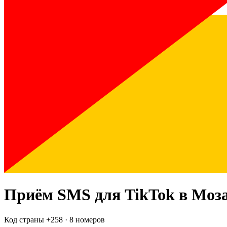
Приём SMS для
TikTok
в Моз
Код страны +
258
·
8 номеров