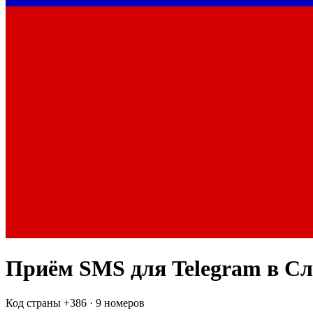
Приём SMS для
Telegram
в С
Код страны +
386
·
9 номеров