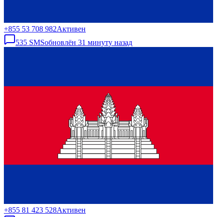
+855 53 708 982
Активен
535
SMS
обновлён
31 минуту назад
+855 81 423 528
Активен