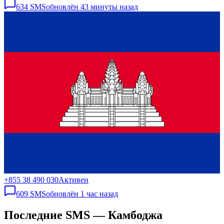
634
SMS
обновлён
43 минуты назад
+855 38 490 030
Активен
609
SMS
обновлён
1 час назад
Последние SMS — Камбоджа