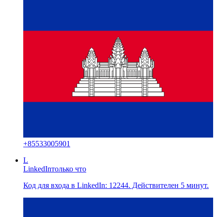
+
85533005901
L
LinkedIn
только что
Код для входа в LinkedIn: 12244. Действителен 5 минут.