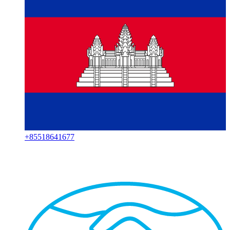
+
85518641677