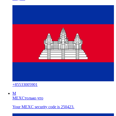
+
85533005901
M
MEXC
только что
Your MEXC security code is 250423.