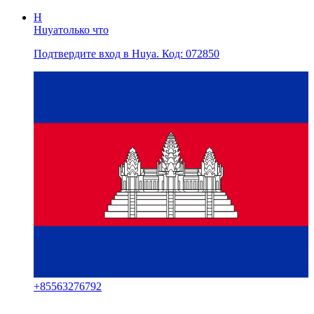
H
Huya
только что
Подтвердите вход в Huya. Код: 072850
+
85563276792