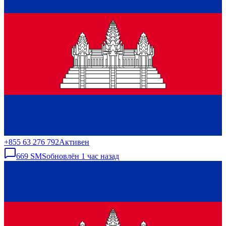
+855 63 276 792
Активен
669
SMS
обновлён
1 час назад