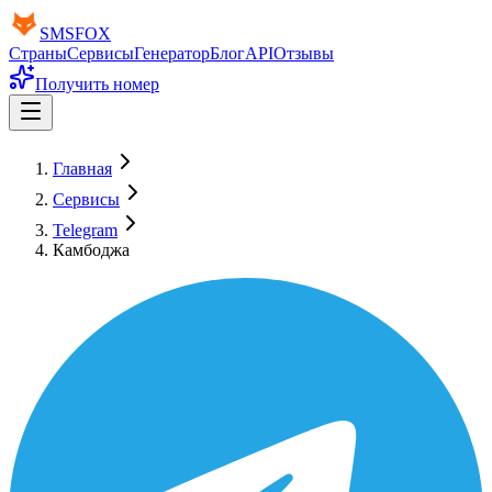
SMS
FOX
Страны
Сервисы
Генератор
Блог
API
Отзывы
Получить номер
Главная
Сервисы
Telegram
Камбоджа