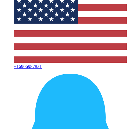
+
16906987831