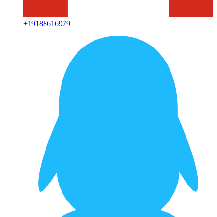
+
19188616979