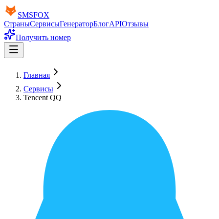
SMS
FOX
Страны
Сервисы
Генератор
Блог
API
Отзывы
Получить номер
Главная
Сервисы
Tencent QQ