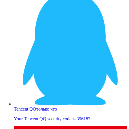
Tencent QQ
только что
Your Tencent QQ security code is 396183.