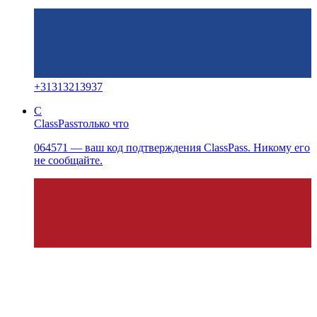
+
31313213937
C
ClassPass
только что
064571 — ваш код подтверждения ClassPass. Никому его
не сообщайте.