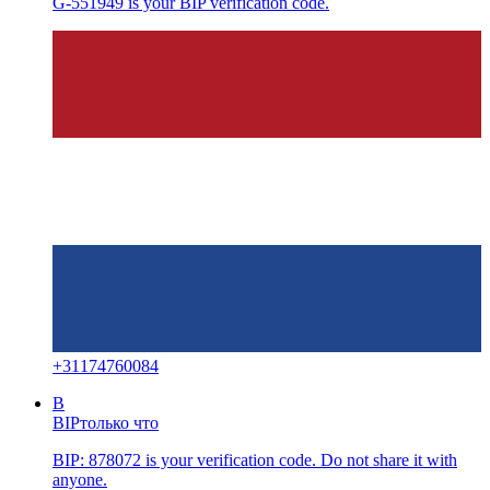
G-551949 is your BIP verification code.
+
31174760084
B
BIP
только что
BIP: 878072 is your verification code. Do not share it with
anyone.