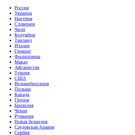
Россия
Украина
Нигерия
Словения
Чили
Колумбия
Таиланд
Италия
Гонконг
Филиппины
Макао
Афганистан
Турция
США
Великобритания
Польша
Канада
Греция
Бразилия
Чехия
Румыния
Новая Зеландия
Саудовская Аравия
Сербия