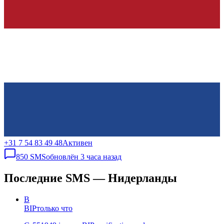
+31 7 54 83 49 48
Активен
850
SMS
обновлён
3 часа назад
Последние SMS — Нидерланды
B
BIP
только что