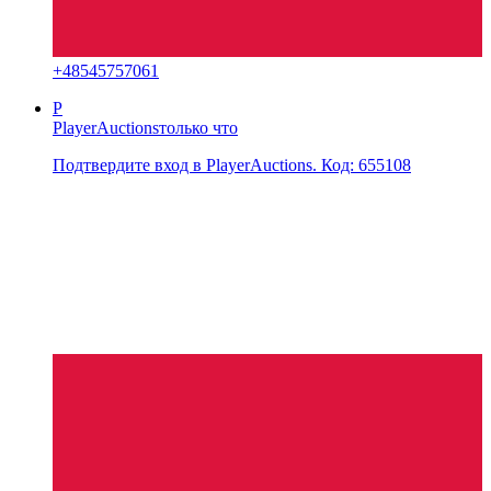
+
48545757061
P
PlayerAuctions
только что
Подтвердите вход в PlayerAuctions. Код: 655108