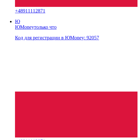
+
48911112871
Ю
ЮMoney
только что
Код для регистрации в ЮMoney: 92057