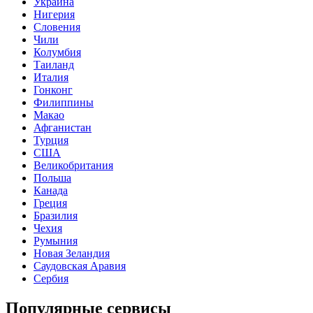
Украина
Нигерия
Словения
Чили
Колумбия
Таиланд
Италия
Гонконг
Филиппины
Макао
Афганистан
Турция
США
Великобритания
Польша
Канада
Греция
Бразилия
Чехия
Румыния
Новая Зеландия
Саудовская Аравия
Сербия
Популярные сервисы