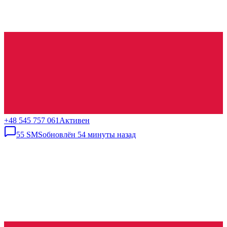
+48 545 757 061
Активен
55
SMS
обновлён
54 минуты назад