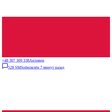
+48 307 309 338
Активен
528
SMS
обновлён
7 минут назад