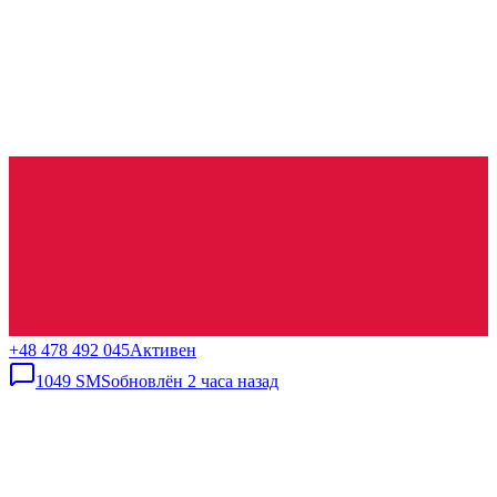
+48 478 492 045
Активен
1049
SMS
обновлён
2 часа назад