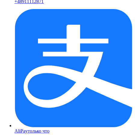
+
48911112871
AliPay
только что