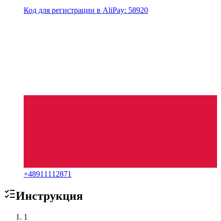
Код для регистрации в AliPay: 58920
+
48911112871
Инструкция
1