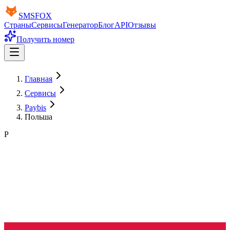
SMS
FOX
Страны
Сервисы
Генератор
Блог
API
Отзывы
Получить номер
Главная
Сервисы
Paybis
Польша
P