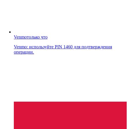
Venmo
только что
Venmo: используйте PIN 1460 для подтверждения
операции.