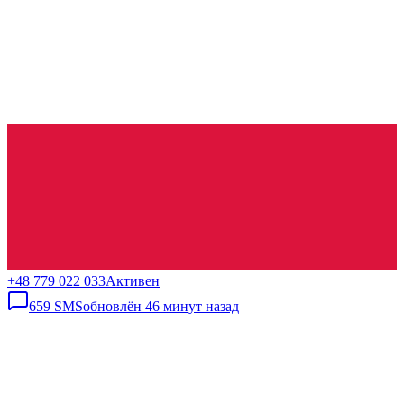
+48 779 022 033
Активен
659
SMS
обновлён
46 минут назад