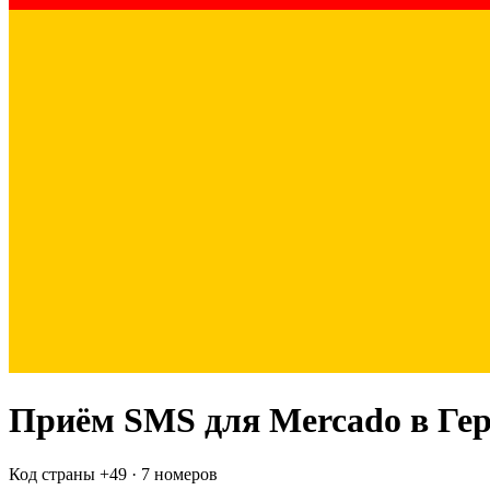
Приём SMS для
Mercado
в Ге
Код страны +
49
·
7 номеров