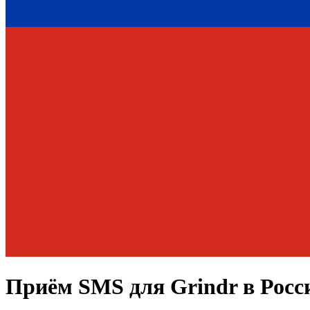
Приём SMS для
Grindr
в Росс