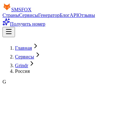
SMS
FOX
Страны
Сервисы
Генератор
Блог
API
Отзывы
Получить номер
Главная
Сервисы
Grindr
Россия
G