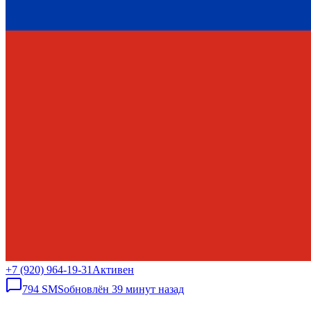
+7 (920) 964-19-31
Активен
794
SMS
обновлён
39 минут назад