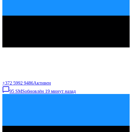
+372 5992 9486
Активен
95
SMS
обновлён
19 минут назад