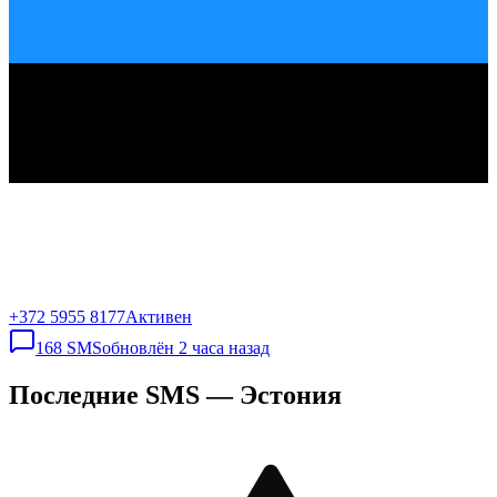
+372 5955 8177
Активен
168
SMS
обновлён
2 часа назад
Последние SMS — Эстония