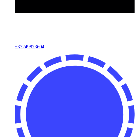
+
37249873604