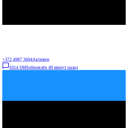
+372 4987 3604
Активен
1014
SMS
обновлён
49 минут назад