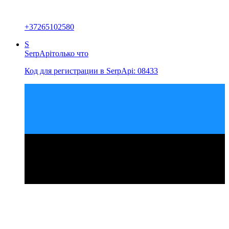
+
37265102580
S
SerpApi
только что
Код для регистрации в SerpApi: 08433