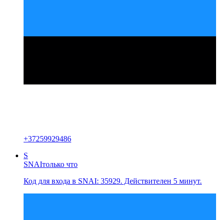
+
37259929486
S
SNAI
только что
Код для входа в SNAI: 35929. Действителен 5 минут.