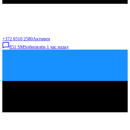
+372 6510 2580
Активен
851
SMS
обновлён
1 час назад