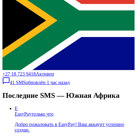
+27 18 723 9418
Активен
41
SMS
обновлён
1 час назад
Последние SMS — Южная Африка
E
EasyPay
только что
Добро пожаловать в EasyPay! Ваш аккаунт успешно
создан.