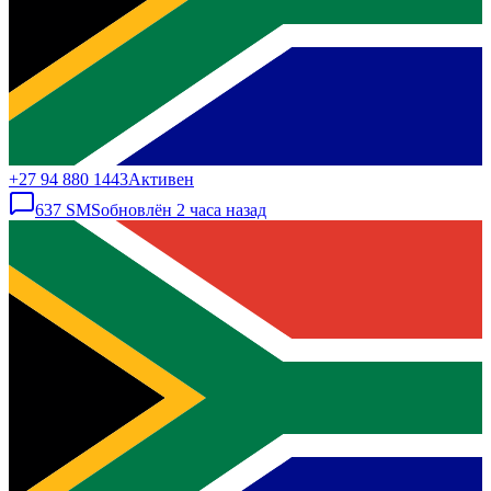
+27 94 880 1443
Активен
637
SMS
обновлён
2 часа назад