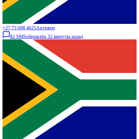
+27 73 698 4625
Активен
82
SMS
обновлён
32 минуты назад