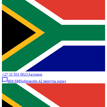
+27 31 931 0021
Активен
804
SMS
обновлён
42 минуты назад