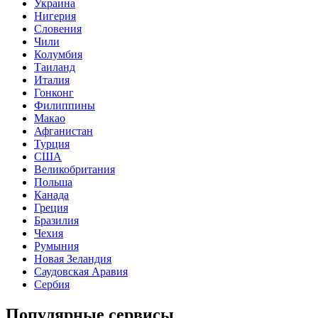
Украина
Нигерия
Словения
Чили
Колумбия
Таиланд
Италия
Гонконг
Филиппины
Макао
Афганистан
Турция
США
Великобритания
Польша
Канада
Греция
Бразилия
Чехия
Румыния
Новая Зеландия
Саудовская Аравия
Сербия
Популярные сервисы