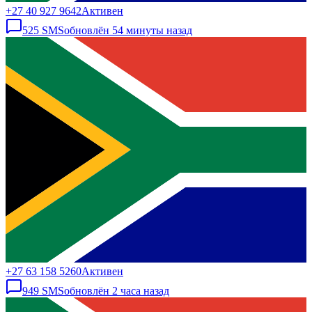
+27 40 927 9642
Активен
525
SMS
обновлён
54 минуты назад
+27 63 158 5260
Активен
949
SMS
обновлён
2 часа назад