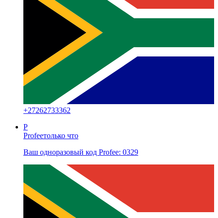
+
27262733362
P
Profee
только что
Ваш одноразовый код Profee: 0329