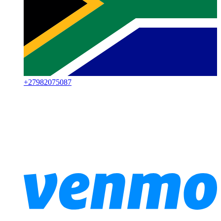
+
27982075087