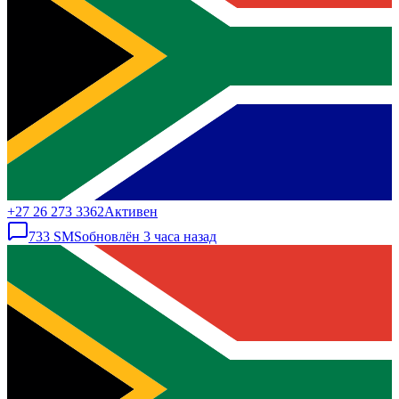
+27 26 273 3362
Активен
733
SMS
обновлён
3 часа назад