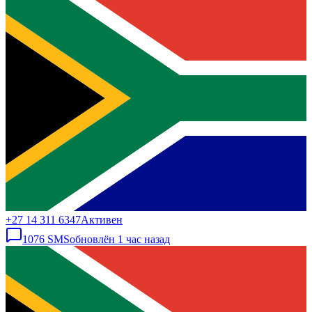
+27 14 311 6347
Активен
1076
SMS
обновлён
1 час назад