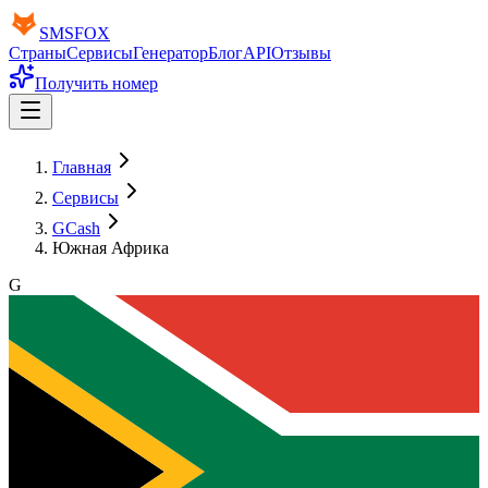
SMS
FOX
Страны
Сервисы
Генератор
Блог
API
Отзывы
Получить номер
Главная
Сервисы
GCash
Южная Африка
G