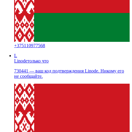
+
375110977568
L
Linode
только что
730441 — ваш код подтверждения Linode. Никому его
не сообщайте.