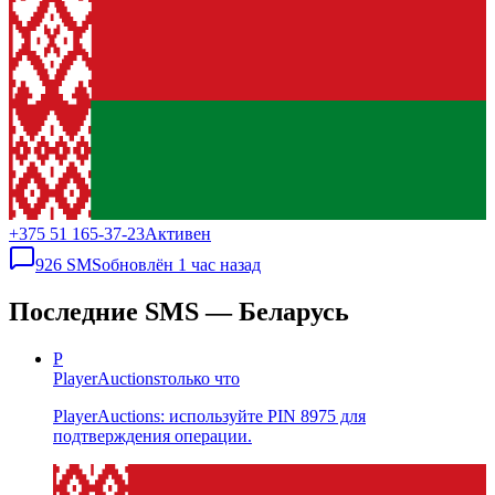
+375 51 165-37-23
Активен
926
SMS
обновлён
1 час назад
Последние SMS — Беларусь
P
PlayerAuctions
только что
PlayerAuctions: используйте PIN 8975 для
подтверждения операции.