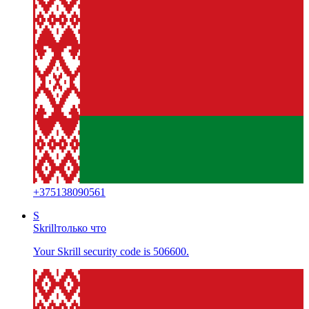
+
375138090561
S
Skrill
только что
Your Skrill security code is 506600.