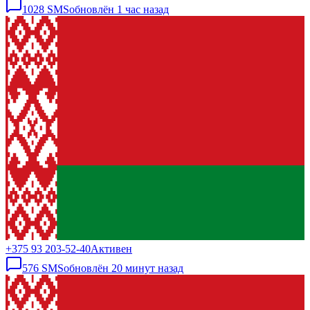
1028
SMS
обновлён
1 час назад
+375 93 203-52-40
Активен
576
SMS
обновлён
20 минут назад