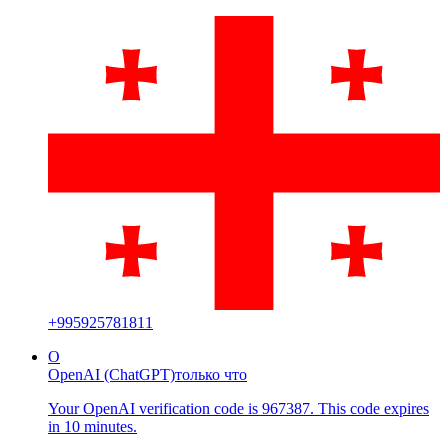
+
995925781811
O
OpenAI (ChatGPT)
только что
Your OpenAI verification code is 967387. This code expires
in 10 minutes.