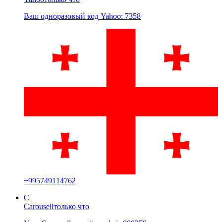
Ваш одноразовый код Yahoo: 7358
+
995749114762
C
Carousell
только что