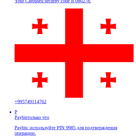
Your Carousell security code is 080278.
+
995749114762
P
Paybis
только что
Paybis: используйте PIN 9985 для подтверждения
операции.