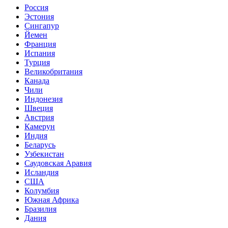
Россия
Эстония
Сингапур
Йемен
Франция
Испания
Турция
Великобритания
Канада
Чили
Индонезия
Швеция
Австрия
Камерун
Индия
Беларусь
Узбекистан
Саудовская Аравия
Исландия
США
Колумбия
Южная Африка
Бразилия
Дания