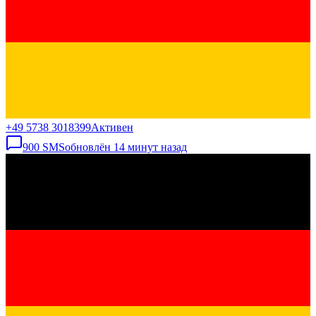
+49 5738 3018399
Активен
900
SMS
обновлён
14 минут назад