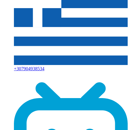
+
307904938534