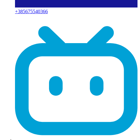
+
385675540366