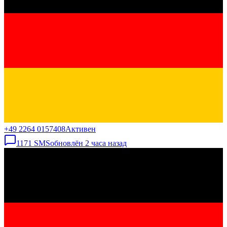
+49 2264 0157408
Активен
1171
SMS
обновлён
2 часа назад