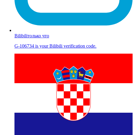
Bilibili
только что
G-106734 is your Bilibili verification code.