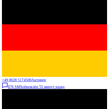
+49 8028 5174508
Активен
876
SMS
обновлён
55 минут назад