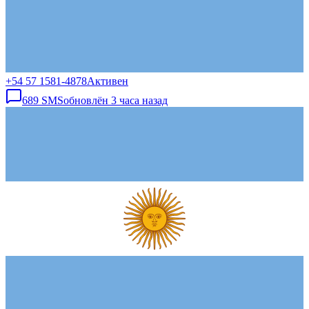
+54 57 1581-4878
Активен
689
SMS
обновлён
3 часа назад