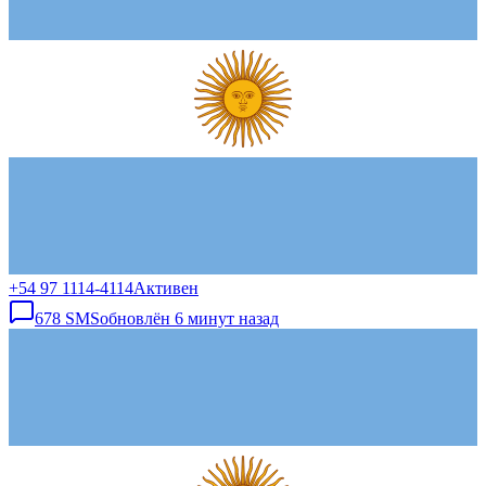
+54 97 1114-4114
Активен
678
SMS
обновлён
6 минут назад