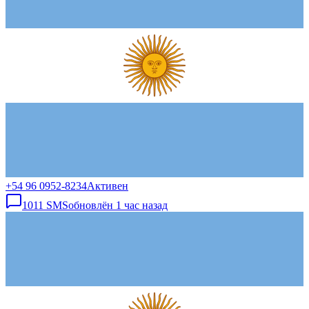
+54 96 0952-8234
Активен
1011
SMS
обновлён
1 час назад