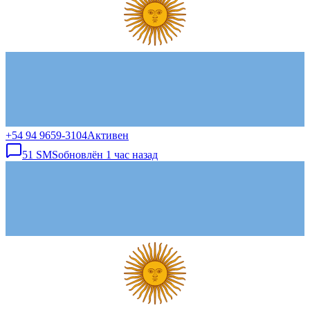
+54 94 9659-3104
Активен
51
SMS
обновлён
1 час назад