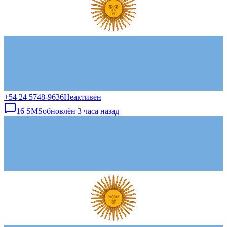
+54 24 5748-9636
Неактивен
16
SMS
обновлён
3 часа назад