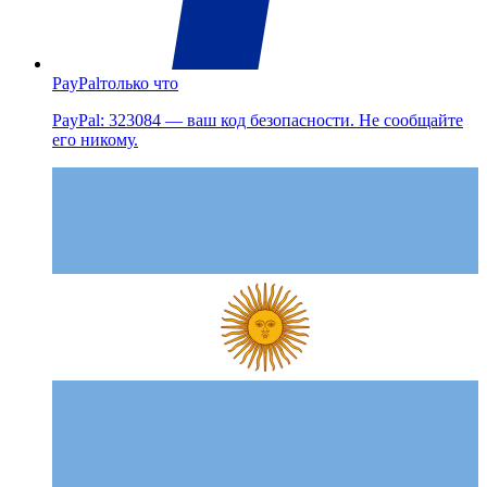
PayPal
только что
PayPal: 323084 — ваш код безопасности. Не сообщайте
его никому.