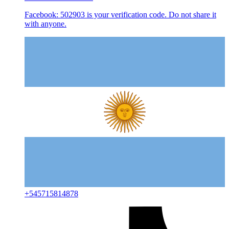
Facebook: 502903 is your verification code. Do not share it
with anyone.
+
545715814878