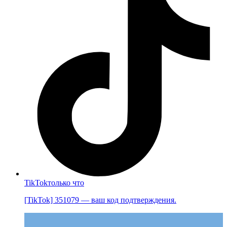
TikTok
только что
[TikTok] 351079 — ваш код подтверждения.