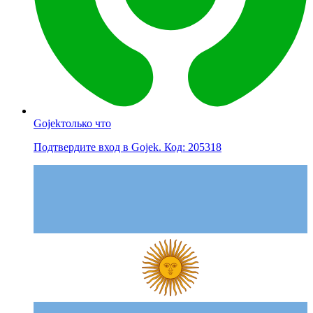
Gojek
только что
Подтвердите вход в Gojek. Код: 205318