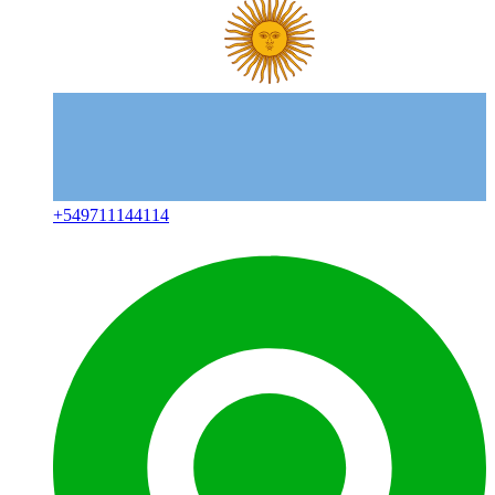
+
549711144114