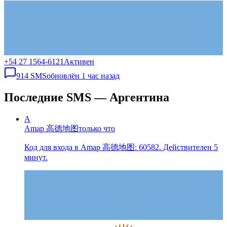
+54 27 1564-6121
Активен
914
SMS
обновлён
1 час назад
Последние SMS — Аргентина
A
Amap 高德地图
только что
Код для входа в Amap 高德地图: 60582. Действителен 5
минут.