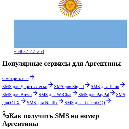
+
546821471263
Популярные сервисы для Аргентины
Смотреть все
SMS для
Дарить Легко
SMS для
Signal
SMS для
Temu
SMS для
Brevo
SMS для
WeChat
SMS для
PayPal
SMS
для
OLX
SMS для
Netflix
SMS для
Tencent QQ
Как получить SMS на номер
Аргентины