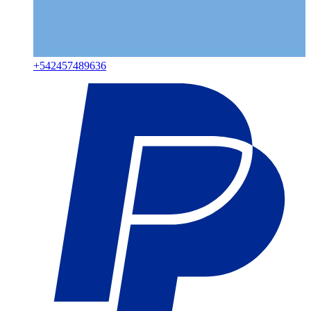
+
542457489636