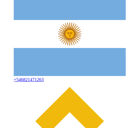
+
546821471263