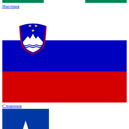
Нигерия
Словения