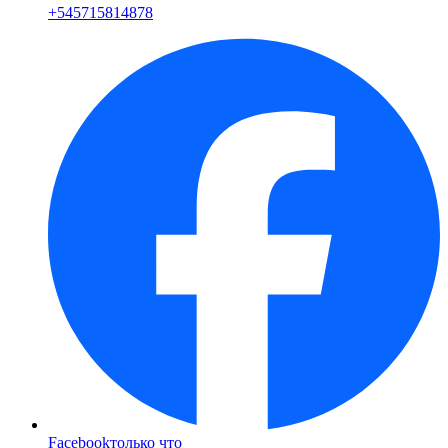
+
545715814878
Facebook
только что