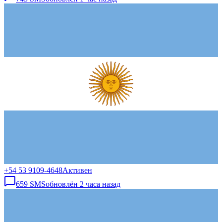
+54 53 9109-4648
Активен
659
SMS
обновлён
2 часа назад