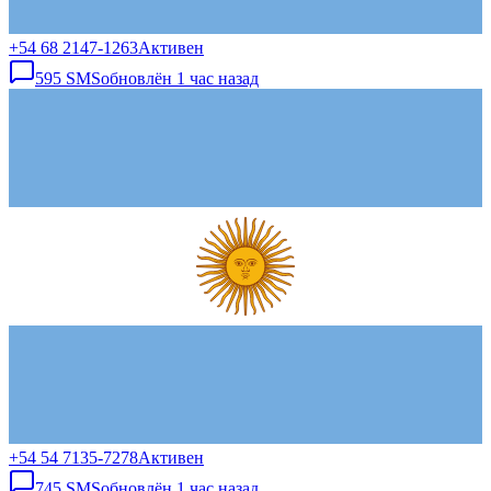
+54 68 2147-1263
Активен
595
SMS
обновлён
1 час назад
+54 54 7135-7278
Активен
745
SMS
обновлён
1 час назад