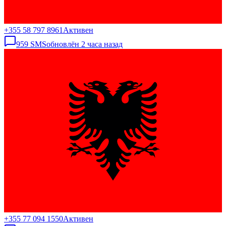
+355 58 797 8961
Активен
959
SMS
обновлён
2 часа назад
+355 77 094 1550
Активен