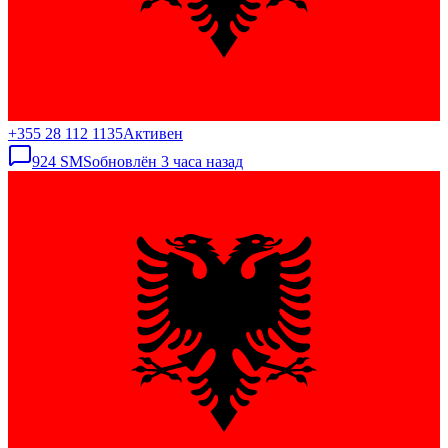
+355 28 112 1135
Активен
924
SMS
обновлён
3 часа назад