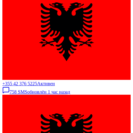
+355 42 376 5225
Активен
758
SMS
обновлён
1 час назад