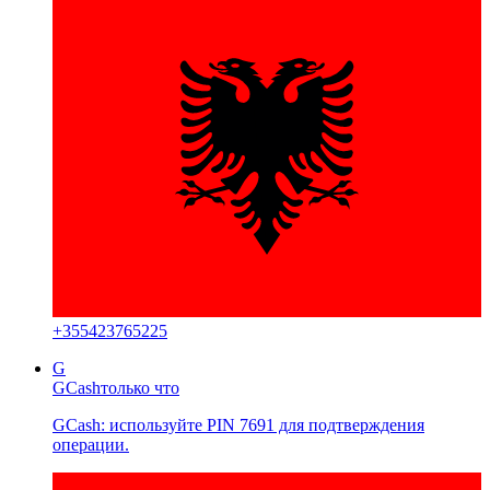
+
355423765225
G
GCash
только что
GCash: используйте PIN 7691 для подтверждения
операции.