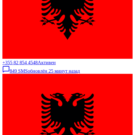
+355 82 854 4548
Активен
849
SMS
обновлён
25 минут назад