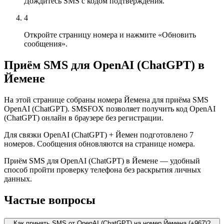
Дождитесь SMS с кодом подтверждения.
4
Откройте страницу номера и нажмите «Обновить
сообщения».
Приём SMS для OpenAI (ChatGPT) в
Йемене
На этой странице собраны номера Йемена для приёма SMS
OpenAI (ChatGPT). SMSFOX позволяет получить код OpenAI
(ChatGPT) онлайн в браузере без регистрации.
Для связки OpenAI (ChatGPT) + Йемен подготовлено 7
номеров. Сообщения обновляются на странице номера.
Приём SMS для OpenAI (ChatGPT) в Йемене — удобный
способ пройти проверку телефона без раскрытия личных
данных.
Частые вопросы
Как принять SMS от OpenAI (ChatGPT) на номер Йемена (+967)?