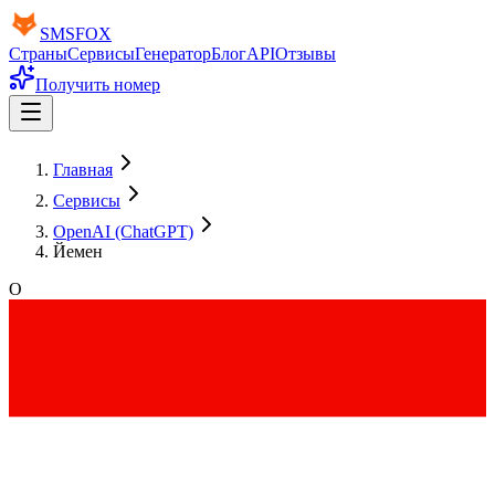
SMS
FOX
Страны
Сервисы
Генератор
Блог
API
Отзывы
Получить номер
Главная
Сервисы
OpenAI (ChatGPT)
Йемен
O