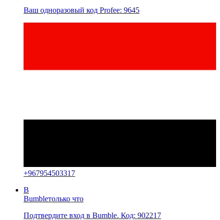
Ваш одноразовый код Profee: 9645
+
967954503317
B
Bumble
только что
Подтвердите вход в Bumble. Код: 902217