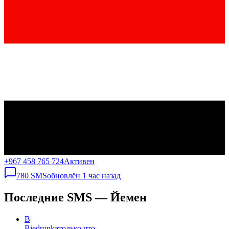
+967 458 765 724
Активен
780
SMS
обновлён
1 час назад
Последние SMS — Йемен
B
Biedronka
только что