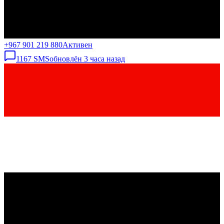
+967 901 219 880
Активен
1167
SMS
обновлён
3 часа назад