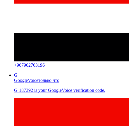
+
967962763196
G
GoogleVoice
только что
G-187392 is your GoogleVoice verification code.