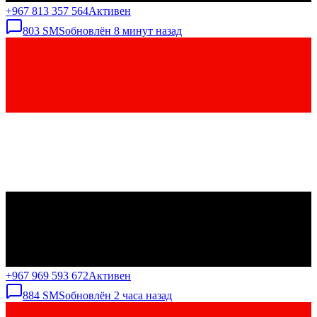
+967 813 357 564
Активен
803
SMS
обновлён
8 минут назад
+967 969 593 672
Активен
884
SMS
обновлён
2 часа назад