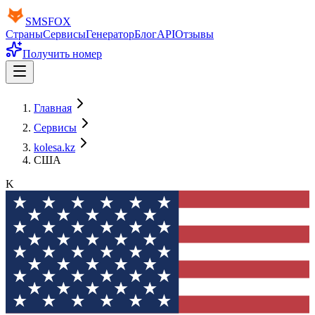
SMS
FOX
Страны
Сервисы
Генератор
Блог
API
Отзывы
Получить номер
Главная
Сервисы
kolesa.kz
США
K