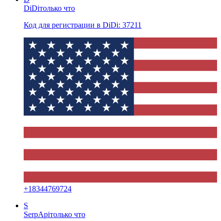
DiDi
только что
Код для регистрации в DiDi: 37211
+
18344769724
S
SerpApi
только что