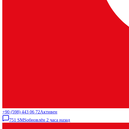
+90 (598) 443 06 72
Активен
751
SMS
обновлён
2 часа назад