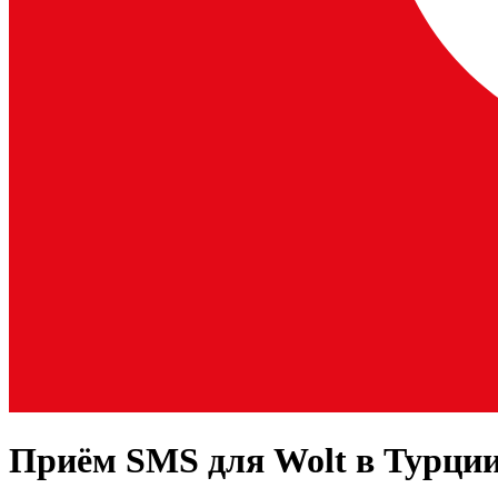
Приём SMS для
Wolt
в Турци