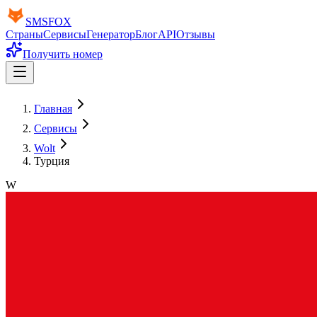
SMS
FOX
Страны
Сервисы
Генератор
Блог
API
Отзывы
Получить номер
Главная
Сервисы
Wolt
Турция
W