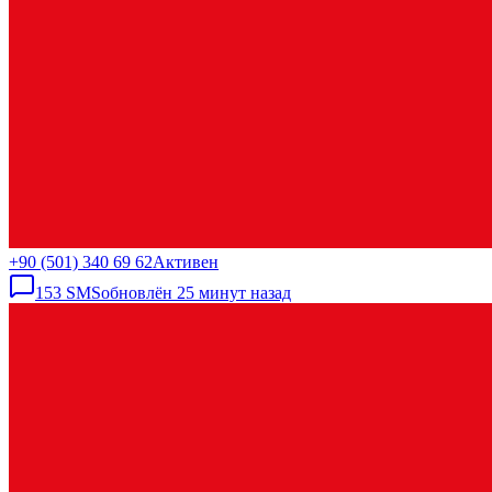
+90 (501) 340 69 62
Активен
153
SMS
обновлён
25 минут назад