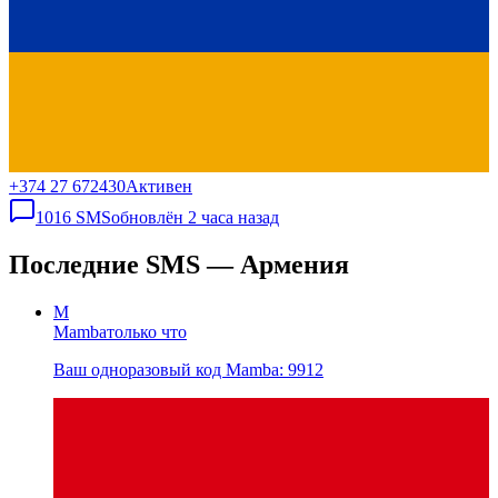
+374 27 672430
Активен
1016
SMS
обновлён
2 часа назад
Последние SMS — Армения
M
Mamba
только что
Ваш одноразовый код Mamba: 9912