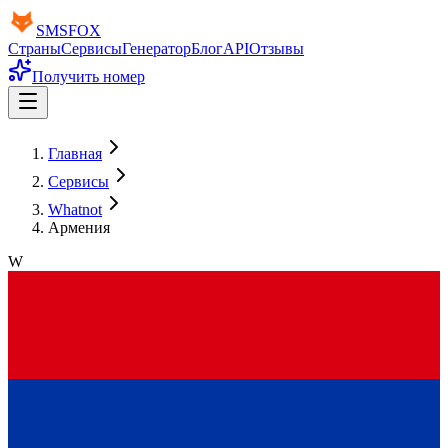
SMS
FOX
Страны
Сервисы
Генератор
Блог
API
Отзывы
Получить номер
Главная
Сервисы
Whatnot
Армения
W