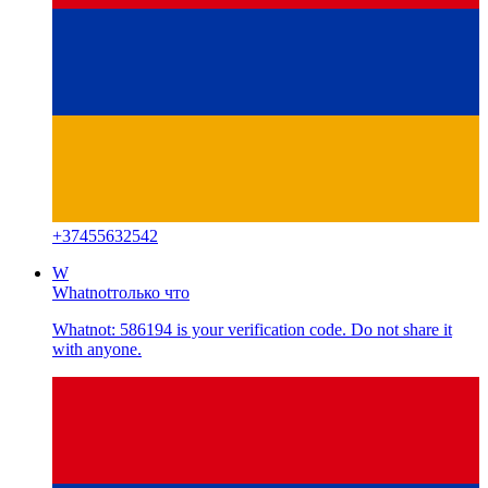
+
37455632542
W
Whatnot
только что
Whatnot: 586194 is your verification code. Do not share it
with anyone.