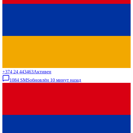
+374 24 443463
Активен
1084
SMS
обновлён
10 минут назад