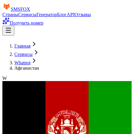
SMS
FOX
Страны
Сервисы
Генератор
Блог
API
Отзывы
Получить номер
Главная
Сервисы
Whatnot
Афганистан
W