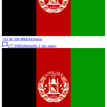
+93 96 584 9868
Активен
577
SMS
обновлён
1 час назад