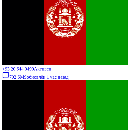
+93 20 644 0499
Активен
702
SMS
обновлён
1 час назад