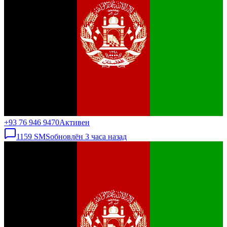
+93 76 946 9470
Активен
1159
SMS
обновлён
3 часа назад