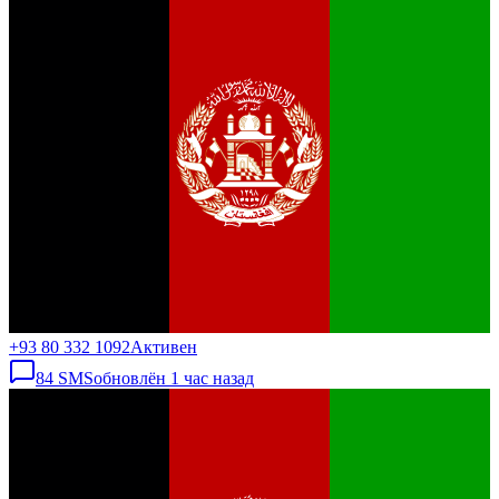
+93 80 332 1092
Активен
84
SMS
обновлён
1 час назад