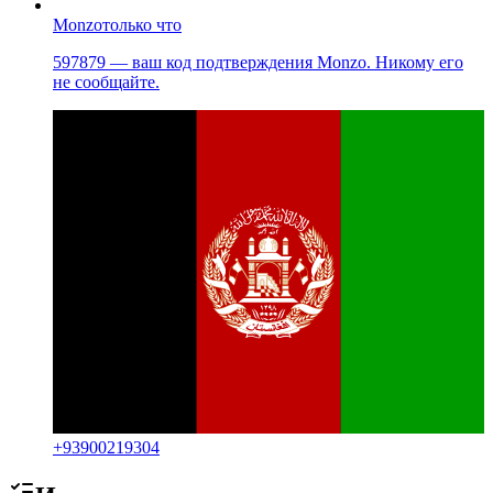
Monzo
только что
597879 — ваш код подтверждения Monzo. Никому его
не сообщайте.
+
93900219304