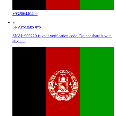
+
93206440499
S
SNAI
только что
SNAI: 900220 is your verification code. Do not share it with
anyone.