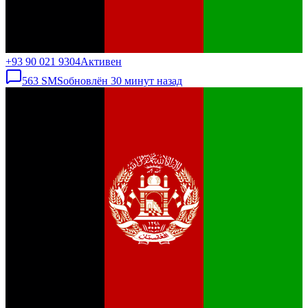
+93 90 021 9304
Активен
563
SMS
обновлён
30 минут назад