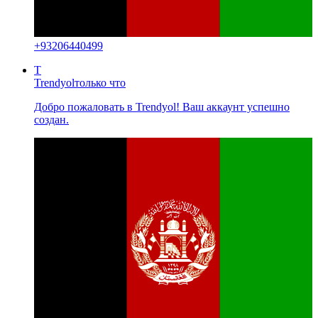
+
93206440499
T
Trendyol
только что
Добро пожаловать в Trendyol! Ваш аккаунт успешно
создан.