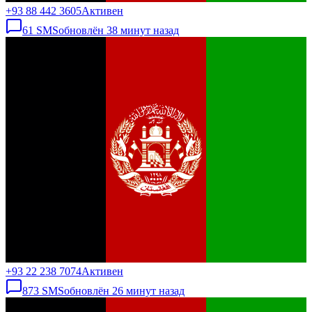
+93 88 442 3605
Активен
61
SMS
обновлён
38 минут назад
+93 22 238 7074
Активен
873
SMS
обновлён
26 минут назад