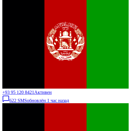
+93 95 120 8421
Активен
622
SMS
обновлён
1 час назад