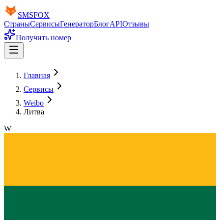
SMS
FOX
Страны
Сервисы
Генератор
Блог
API
Отзывы
Получить номер
Главная
Сервисы
Weibo
Литва
W