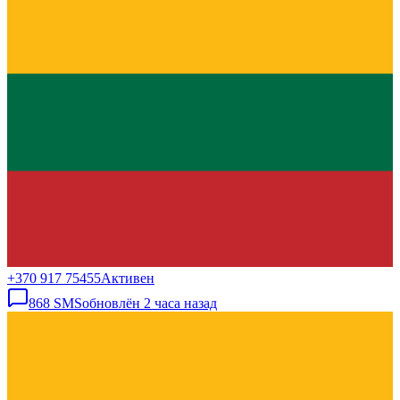
+370 917 75455
Активен
868
SMS
обновлён
2 часа назад