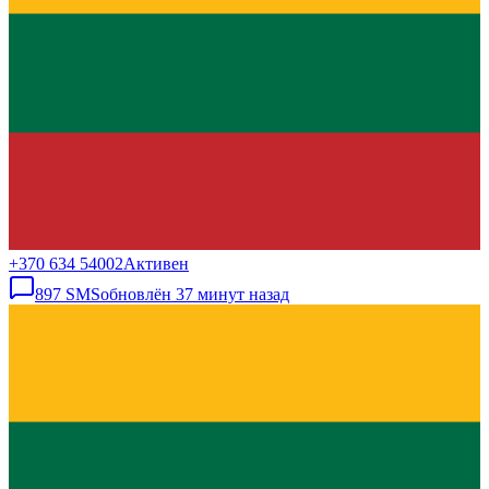
+370 634 54002
Активен
897
SMS
обновлён
37 минут назад