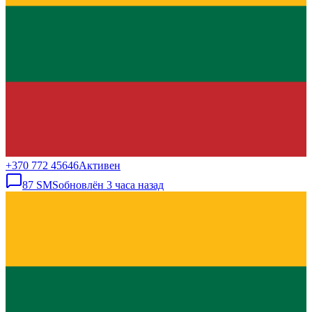
+370 772 45646
Активен
87
SMS
обновлён
3 часа назад