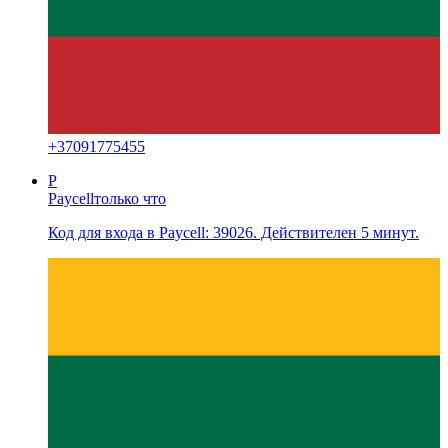
+
37091775455
P
Paycell
только что
Код для входа в Paycell: 39026. Действителен 5 минут.