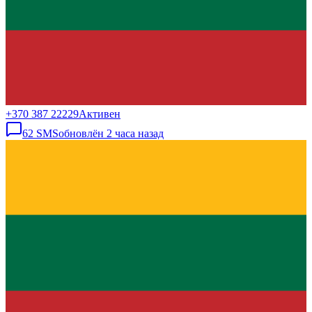
+370 387 22229
Активен
62
SMS
обновлён
2 часа назад