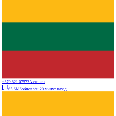
+370 821 07573
Активен
65
SMS
обновлён
20 минут назад