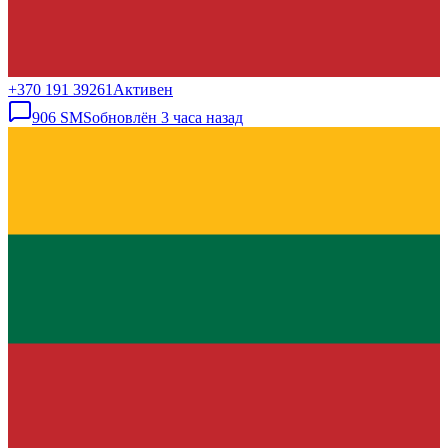
+370 191 39261
Активен
906
SMS
обновлён
3 часа назад