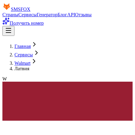
SMS
FOX
Страны
Сервисы
Генератор
Блог
API
Отзывы
Получить номер
Главная
Сервисы
Walmart
Латвия
W