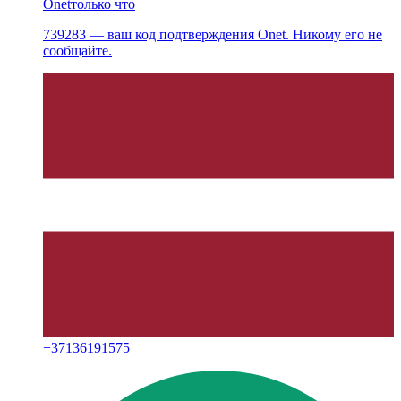
Onet
только что
739283 — ваш код подтверждения Onet. Никому его не
сообщайте.
+
37136191575