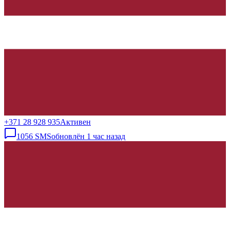
+371 28 928 935
Активен
1056
SMS
обновлён
1 час назад