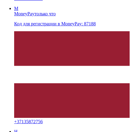
M
MoneyPay
только что
Код для регистрации в MoneyPay: 87188
+
37135872756
H