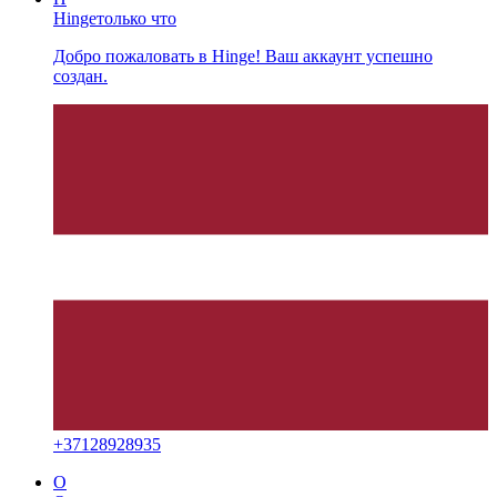
Hinge
только что
Добро пожаловать в Hinge! Ваш аккаунт успешно
создан.
+
37128928935
O